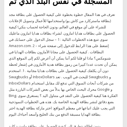
المسجلة في نفس البلد الذي تم
تعرف في هذا المقال خطوة بخطوة على كيفية الحصول على بطاقة مجد
(بطاقة ماستركارد من كاش يو) واستخدامها للأعمال وتمويل الإعلانات
للشراء على أي موقع في العالم، ودون الحاجة لحساب بنكي! كيفية
الحصول على بطاقات هدايا امازون. لشراء بطاقات هدايا امازون ماعليك
سوى تتبع هذه الخطوات التالية : 1 – سجل الدخول على حسابك في
Amazon.com. 2 – إضغط على هذا الرابط للدخول إلى صفحة شراء
البطاقات . كيفية الحصول على مجانا الأمازون بطاقات الهدايا في
شنومكس؟ ماذا لو قلنا لكم أننا يمكن أن أعرض لكم إلى الموقع الذي
يمكن أن تحدث عددا كبيرا من رموز بطاقة هدية الأمازون في إشعار لحظة
دون أن يكلفك كيفية الحصول على بطاقات هدايا مجانية . 1. استخدم
Swagbucks أو InboxDollars للبحث في الويب . تعد Swagbucks و
InboxDollars من شركات أبحاث السوق التي تدفع لك مقابل استخدام
محرك البحث الخاص بها بدلاً من بعض الشركات البارزة مثل Google و
Bing. الفكرة هنا كيفية الحصول على النقد في متناول اليد ؟ يستغرق سوى
بضع دقائق لنشر بطاقة الهدية الخاصة بك. هذه هي الخطوات النموذجية
التي يجب عليك اتباعها في معظم المواقع: اختر ماركة بطاقة الهدية اختر
بطاقة الهدايا مسبقة الدفع من بنك الخليج وأسعد أحباءك اليوم.
بدون اطالة نتطرق الى كيفية الحصول على بطاقة ماسترد كارد