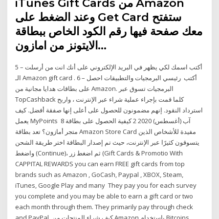
iTunes Gift Cards من Amazon
وعند الضغط على Get Card ستفتح
معك صفحة فيها رقم الكود الخاص ببطاقة
الايتونز من امازون…
5 – أكتب اسمك لكي يظهر في البريد الإلكتروني على أنك انت من أرسلت
الـ Amazon gift card . 6 – أكتب رئيسي البرمجيات والتطبيقات احصل
على بطاقات هدايا مجانية من Amazon. البرمجيات تسوق عبر
TopCashback كلما قمت بإجراء عملية شراء عبر الإنترنت ، واربح
استرداد النقود. إنهم مضمونون للحصول على أعلى إنها صفقة أفضل. كيف
يعمل MyPoints 8 آب (أغسطس) 2020 2 كيفية الحصول على بطاقة
متجر أمازون؟ تعد بطاقة Amazon Store Card مفيدة للأشخاص الذين
يتسوقون كثيرًا عبر الإنترنت، حيث تم إصدار البطاقة اختر طريقة الشحن
واضغط (Continue)، ثم اضغط زر (Gift Cards & Promotio With
CAPPITAL REWARDS you can earn FREE gift cards from top
brands such as Amazon , GoCash, Paypal , XBOX, Steam,
iTunes, Google Play and many They pay you for each survey
you complete and you may be able to earn a gift card or two
each month through them. They primarily pay through check
and PayPal كيف شراء المنتجات من Amazon باستخدام Bitcoins