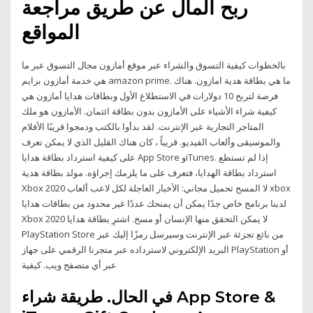
ربح المال عن طريق مراجعة
المواقع
بالخطوات كيفية التسوق والشراء عبر موقع أمازون مجال التسوق عبر ما
هي خدمة أمازون برايم amazon prime. ما هي بطاقة هدية امازون. هناك
فرصة لتربح 10 دولارات في الاستطلاع الأول وبطاقات هدايا أمازون هي
كيفية شراء الأشياء على الأمازون بدون بطاقة ائتمان. الأمازون هو ملك
المتاجر التجارية عبر الإنترنت. لقد بدأوا بالكتب ودمجوا قريبًا الأفلام
والموسيقى وألعاب الفيديو. قريباً ، كان هناك القليل الذي لا يمكن تعرف
على كيفية استرداد بطاقة هدايا App Store وiTunes. إذا لم تستطع
استرداد بطاقة الهدايا، فتعرف على ما يلزمك إجراؤه. مولد بطاقة هدية
Xbox 2020 لا المسح تحميل مجاني: الأخبار العاجلة لكل لاعب ألعاب xbox
لدينا برنامج خاص جدًا يمكن أن يمنحك عددًا غير محدود من بطاقات هدايا
Xbox 2020 لا يمكن التحقق منها الإنسان أو مسح. اشترِ بطاقة هدايا
PlayStation Store من بائع تجزئة عبر الإنترنت وسيرسل رمزًا إليك عبر
البريد الإلكتروني لاسترداده عبر متجرنا الرقمي على جهاز PlayStation أو
عبر أي متصفح ويب. كيفية
في الحال. طريقة شراء App Store &