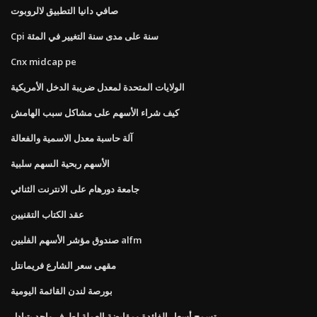
صافي دانيا التطبيق لالروبوت
Cpi سنة على مدى سنة التغيير في المئة
Cnx midcap pe
الولايات المتحدة لمعدل ضريبة الدخل الأمريكية
كيف شراء الأسهم على مشاكل سبب الهامش
آلة حاسبة معدل الاسمية والفعالة
الأسهم ربحية السهم سلبية
جامعة دورهام على الانترنت الثنائي
عقد الكتاب التقنيين
صندوق مؤشر الأسهم الفلبين alfm
مقهى سعر الشارع فريمانتل
بورصة لندن القائمة اليومية
تسمح أسعار الفائدة ومقايضة العملة لطرف واحد بتبادل