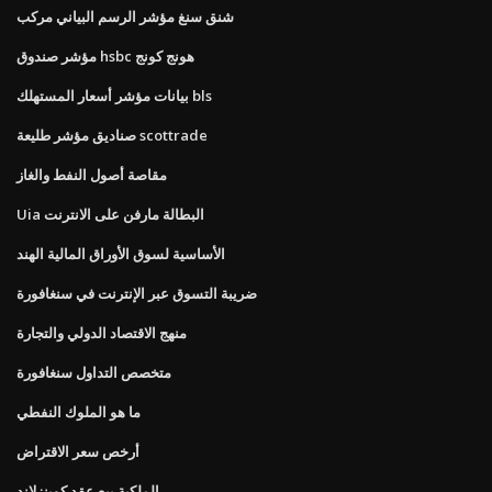
شنق سنغ مؤشر الرسم البياني مركب
مؤشر صندوق hsbc هونج كونج
بيانات مؤشر أسعار المستهلك bls
صناديق مؤشر طليعة scottrade
مقاصة أصول النفط والغاز
Uia البطالة مارفن على الانترنت
الأساسية لسوق الأوراق المالية الهند
ضريبة التسوق عبر الإنترنت في سنغافورة
منهج الاقتصاد الدولي والتجارة
متخصص التداول سنغافورة
ما هو الملوك النفطي
أرخص سعر الاقتراض
الملكية بيع عقد كوينزلاند