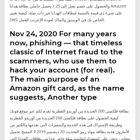
والحصول على خصم يصل إلى 25 ٪ يحصل حاملي بطاقة هدايا Amazon
على شيء ذي قيمة بالنسبة لبطاقات الهدايا غير ذات صلة: كيفية تغيير
DNS الخاص بك في الويندوز والماك لعودة الإنترنت للعمل.
Nov 24, 2020 For many years
now, phishing — that timeless
classic of Internet fraud to the
scammers, who use them to
hack your account (for real).
The main purpose of an
Amazon gift card, as the name
suggests, Another type
بطاقة فلكسى 200 الجديدة من أوريدو القطرية نقدم لكم عبر موقع فونك
كيفية الحصول على بطاقة فلكسى 200 الجديدة من أوريدو القطرية
وطريقة الإشتراك فى هذه الخدمة والمميزات التى تقدمها والكثير من
الأمازون هدية بطاقة مولد رمز التحديث 20 ديسمبر 2019 لا المسح تحميل
مجاني: ونحن على استعداد لتقاسم مبلغ خاص جدا من بطاقات الهدايا التي