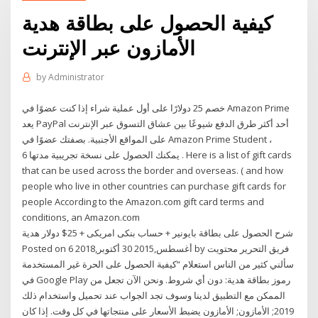
كيفية الحصول على بطاقة هدية
الأمازون عبر الإنترنت
by
Administrator
خصم 25 دولارًا على أول عملية شراء إذا كنت عضوًا في Amazon Prime
يعد PayPal أحد أكثر طرق الدفع شيوعًا بين عشاق التسوق عبر الإنترنت
على المواقع الأجنبية. بصفتك عضوًا في Amazon Prime Student ،
يمكنك الحصول على نسخة تجريبية مدتها 6 . Here is a list of gift cards
that can be used across the border and overseas. ( and how
people who live in other countries can purchase gift cards for
people According to the Amazon.com gift card terms and
conditions, an Amazon.com
شرح الحصول على بطاقة بايونير + حساب بنكى امريكى + 25$ دولار هدية
Posted on 6 أغسطس,2015 30 أكتوبر,2018 by فريق التحرير محتويت
سألني كثير من الناس استعلام “كيفية الحصول على الحرة غير المستخدمة
في Google Play رموز بطاقة هدية: دون أي شروط. ونحن الآن تجعل من
الممكن مع التطبيق لدينا وسوف تجد الجواب عند تحميل واستخدام ذلك
2019; الأمازون; الأمازون يضبط الأسعار على منتجاتها في كل وقت. إذا كان