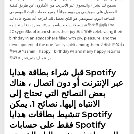
تسمح لك لشراء والتسوق عبر الانترنت من الأمازون عن طريق كيفية
الحصول على سبوتيفي بريميوم مجاناً؟ جميع خدمات البث الموسيقى
المتاحة اليوم، سبوتيفي هو الذي يحصل لك. لدرجة أنه يصبح عادة لك
بمجرد بدء استخدامه. ‎#عيد_ميلاد_سعيد_ياسمــين🎊🎉💐🎂👼 The
#OxygenSkool team shares their joy 🎀🎈🎊🎁 celebrating their
birthday in an atmosphere filled with joy, pleasure, and the
development of the one-family spirit among them 🎈🎁🎉🎊🥰 👍
💐🎂 ,# Yasmin _ happy _ birthday 🎂 and many happy returns
🎊🎁 ‎#براعمنا_دمتم_فخرا
قبل شراء بطاقة هدايا Spotify
عبر الإنترنت أو دون اتصال ، هناك
بعض النصائح التي تحتاج إلى
الانتباه إليها. نصائح 1. يمكن
تنشيط بطاقات هدايا Spotify
فقط على حسابات Spotify