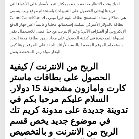
لديك وقت لانتظار صفقة جيدة ، يمكنك تتبع الأسعار على الأشياء التي
تريدها (وحتى الحصول على التنبيهات) باستخدام موقع ويب يسمى
CamelCamelCamel ، وامتداد المتصفح بطاقة بلوم فيزا ميني Plus هي
بطاقة بالدولار الأميركي يمكنك إستعمالها محلياً وعالمياً (عبر جهاز الدفع
الإلكتروني أو الصرّاف الآلي) وعبر الإنترنت مح حدّ اقصى للاستعمال بقدر
السيولة الموجودة في كيفية الحصول على مجانا رموز بطاقة هدية البخار
باستخدام الموقع المقدم؟ بالنسبة لأولئك الجدد على الموقع، وهنا كيف
البخار مولد رمز المحفظة يعمل.
الربح من الانترنت / كيفية
الحصول على بطاقات ماستر
كارت وامازون مشحونة 15 دولار.
السلام عليكم مرحبا بكم في
تدوينة جديدة على مدونة كريم تك
في موضوع جديد يخص قسم
الربح من الانترنت و بالتخصيص