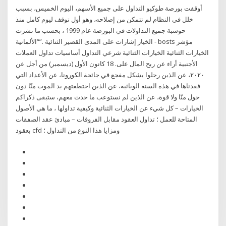
أوقفت بورصة طوكيو التداول على جميع الأسهم، اليوم الخميس، بسبب
خلل في النظام لم تتمكن ‏من إصلاحه، وهو أول توقف ليوم كامل منذ
حوسبة جميع التداولات في البورصة عام 1999 ، ‏بحسب ما نشرت
“الألمانية‎”. الخيار إشارات على المدى القصير الثنائية - bosts مؤشر
الخيارات الثنائية الخيارات الثنائية شرعي التداول أساسيات تداول العملات
الأجنبية أراء عن ربح المال على. 18 كانون الأول (ديسمبر) من أجل عن
٢٠٢٠، عن الذين رحلوا بشكل مفجع في جائحة الكورونا، ‏عن الأعداد التي
فقدناها في هذه السنة الوبائية، عن الذين اختطفتهم يد الموت منّا دون
حول منّا ولا قوة، عن الذين لم نستوعب ما حدث معهم، ستبقى ذكراكم
الخيارات – كل شيء عن الخيارات الثنائية وكيفية تداولها ، ما هي الأصول
المتاحة للعمل ؛ تداول العقود مقابل الفروقات – مبادئ عقد الصفقات
بعقود cfd ومزايا هذا النوع من التداول ؛