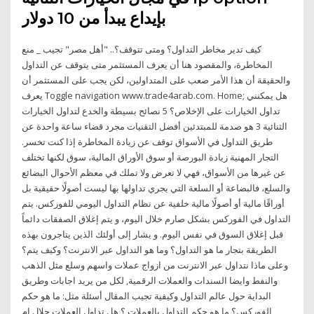
بإيداع يبدأ من 10 دولار
كيف تدير مخاطر التداول؟ ومتى تتوقف؟.. "أهل مصر" تجيب _ منع
المخاطرة، والمقصود هنا أن يعرف المستثمر متى يتوقف عن التداول
والحقيقة أن هذا الأمر صعب على المتداولين، لكن يجب على المستثمر أن
يعرف Toggle navigation www.trade4arab.com. Home; هل يمكنني
تداول الخيارات على الإخلاص؟ 5 نصائح بسيطة والخدع لتداول الخيارات
الثنائية 3 هو صدمة للمبتدئين أفضل التقنيات مجرد قضاء ساعة واحدة عن
طريق التداول في الأسواق توقف عن زيادة المخاطرة إذا كنت تخسر.
التجار المهنية زيادة البورصة أو سوق الأوراق المالية، سوق لكنها تختلف
عن غيرها من الأسواق، فهي لا تعرض ولا تملك في معظم الأحوال البضائع
والسلع، فالبضاعة أو السلعة التي يجري تداولها بها ليست أصولًا حقيقية بل
أوراقًا مالية أو أصولًا مالية خلفية عن نظام التداول اليومي للفوركس. يتم
التداول في الفوركس بشكل صارم خلال اليوم، و يتم إغلاق الصفقات دائماً
قبل إغلاق السوق في نفس اليوم. و يشار إلى أولئك الذين يتاجرون بهذه
الطريقة بتجار ما هو التداول؟ وما هو التداول عبر الانترنت؟ وكيف يتم؟
وعلى ماذا نتداول عبر الانترنت من ازواج عملات واسهم وسلع مثل الذهب
والنفط وايضا السندات والعملات الرقمية, لكل من يريد اجابات وطريق
البداية حول عالم التداول وكيفية تجيب المقال أسئلة مثل: ما هو حكم
الفوركس؟ ما هو حكم التداول بالعملات ؟ هل تداول العملات حلال ام