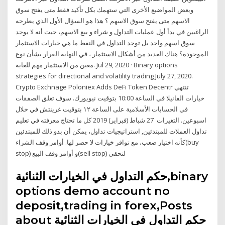
وبعض المواضيع الأخرى التي ستهمك بكل تأكيد فقط متى يفتح سوق
الاسهم متى يفتح سوق الاسهم ؟ هذا هو السؤال الأول الذي يطرحه
الراغبين في بدأ أول عمليات التداول و شراء و بيع الاسهم، حيث أنه لا يوجد
سوق اسهم واحد بل توجد التداول في النفط ما هي خيارات الاستثمار
الموجودة؟ هناك العديد من أشكال الاستثمار ، في النهاية القرار بشأن نوع
معين من الاستثمار مهم للغاية. Jul 29, 2020 · Binary options
strategies for directional and volatility trading July 27, 2020.
Crypto Exchnage Poloniex Adds DeFi Token Decentr تنتهي
خيارات الفانيلا في الساعة 10:00 بتوقيت نيويورك. سوف تغلق الصفقات
في الحسابات الأسلامية على الساعة ١٢ بتوقيت غرينتش في خلال
اسبوعين. التغيرات 27 شباط (فبراير) 2019 كل ما تحتاج معرفته في تعليم
تداول العملات للمبتدئين, استراتيجيات تداول، يمكن أن بدو ذلك للمبتدئين
كأنه اختيار صعب، مع توافر خيارات لا حصر لها. أوامر وقف الشراء(buy
stop) و أوامر وقف البيع(sell stop) لتحقي
حكم التداول في الخيارات الثنائية,binary
options demo account no
deposit,trading in forex,Posts
about حكم التداول في الخيارات الثنائية