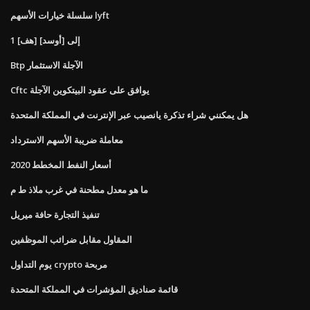
سلسلة خيارات الأسهم lyft
1 [هف] إلى [أوسد]
Btp الآجلة الاستثمار
Cftc يوافق على عقود البيتكوين الآجلة
هل يمكنني شراء تذكرة يانصيب عبر الإنترنت في المملكة المتحدة
معاملة ضريبة الأسهم الاسترداد
أسعار النفط المخطط 2020
ما هو معدل مطحنة في غرب ملاذ ط م
تنفيذ التجارة حافة ميريل
المقاول مقابل ضرائب الموظفين
يوم التداول crypto مربحة
قائمة صناديق المؤشرات في المملكة المتحدة