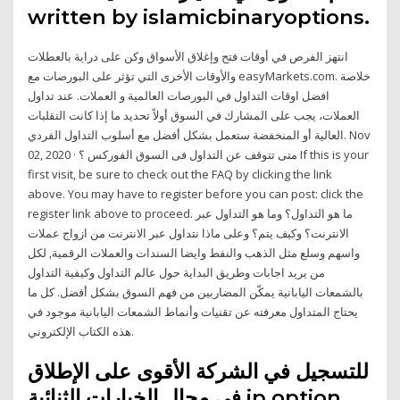
written by islamicbinaryoptions.
انتهز الفرص في أوقات فتح وإغلاق الأسواق وكن على دراية بالعطلات
والأوقات الأخرى التي تؤثر على البورصات مع easyMarkets.com. خلاصة
افضل اوقات التداول في البورصات العالمية و العملات. عند تداول
العملات، يجب على المشارك في السوق أولاً تحديد ما إذا كانت التقلبات
العالية أو المنخفضة ستعمل بشكل أفضل مع أسلوب التداول الفردي. Nov
02, 2020 · متى تتوقف عن التداول فى السوق الفوركس ؟ If this is your
first visit, be sure to check out the FAQ by clicking the link
above. You may have to register before you can post: click the
register link above to proceed. ما هو التداول؟ وما هو التداول عبر
الانترنت؟ وكيف يتم؟ وعلى ماذا نتداول عبر الانترنت من ازواج عملات
واسهم وسلع مثل الذهب والنفط وايضا السندات والعملات الرقمية, لكل
من يريد اجابات وطريق البداية حول عالم التداول وكيفية التداول
بالشمعات اليابانية يمكّن المضاربين من فهم السوق بشكل أفضل. كل ما
يحتاج المتداول معرفته عن تقنيات وأنماط الشمعات اليابانية موجود في
هذه الكتاب الإلكتروني.
للتسجيل في الشركة الأقوى على الإطلاق
في مجال الخيارات الثنائية ip option