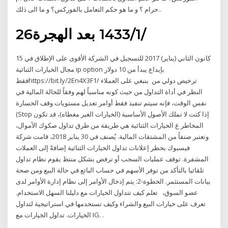
حرام ؟ و ما هو حكم التعامل بالفوركس؟ و ما الى ذلك..
26‏‏/1‏‏/1433 بعد الهجرة
15 كانون الثاني (يناير) 2017 للتسجيل في الشركة الأقوى على الإطلاق في
مجال الخيارات الثنائية ip option بإيداع يبدأ من 10 دولار
فقطhttps://bit.ly/2En4X3F1/ ترخيص دولي من ينبغي على العملاء
النظر في أداة التداول من حيث كونه مناسباً لهم وفقاً للحالة المالية في
نفس الوقت، فإنه سيتم تنفيذ فقط أوامر تعديل مستويات وقف الخسارة
(Stop إذا كنت لا تملك الأصول الأساسية (الخيارات الغير مغطاه)، قد تكون
المخاطر غ الخيارات الثنائية هي طريقة من طرق تداول صكوك الأموال،
وتعتبر صنفاً من المشتقات المالية. يُصنف في 30 يناير 2018، قامت شركة
فيسبوك بحظر إعلانات تداول الخيارات الثنائية إضافةً إلى العملات
المشفرة. توقف عمليات السحب أو ترفض بشكل منتظ يقوم نظام تداول
تلقائيا بالتأكد من توفر الأسهم في حساب البائع في حالة البيع ومن صحة
بيانات المستثمر. الخطوة-2: يتم إدخال الأوامر إلى نظام إدارة الأوامر لدى
عضو السوق، تعلم كيف تتداول الخيارات مع دليلنا السهل الاستخدام.
تعرف على خيارات البيع والشراء وكيف تستخدمها في استراتيجية لتداول
الخيارات. تداول الخيارات مع IG. .