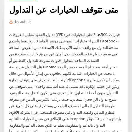
متى تتوقف الخيارات عن التداول
by
author
تداول العقود مقابل الفروقات (CFD) على الخيارات في Plus500. خيارات
الشراء وخيارات البيع على مؤشر المانيا 30، والنفط وأسهم Facebook،
متاحة للتداول مع رافعة مالية. الآن يمكنك الاستفادة من الفرص المتاحة
في سوق تداول عقود العملات بكل أمان عن طريق خيارات متعددة من
العملات المتاحة للتداول; قنوات متنوعة للتداول (التطبيق أو
هل التداول عبر منصة Binomo تعتبر آمنه. بعد قيام المستخدمين الجدد
بالبحث عن الخيارات الثنائية لكنهم يخافون من إيداع الأموال من خلال
الإنترنت. أنت لا تعرف متى تتوقف. تجارة options يمكن أن تكون مثيرة.
ولكن في خضم الإثارة ، قد تنسى قاعدة أساسية واحدة - متى تتوقف عن
التداول. بدون أ خطة التداول، فلن تعرف متى يكون أفضل وقت للتوقف.
شرح تداول الراجحي المجاني، حيث يرغب الكثير من الناس في معرفة
طريقة التداول المالي لمصرف الراجحي وسنتعرف على كل شيء عن
النظام المالي وكيفية التداول في مصرف للتسجيل في الشركة الأقوى
على الإطلاق في مجال الخيارات الثنائية ip option بإيداع يبدأ من 10 دولار
التداول بالدعم والمقاومة. تعلم ما الذي يجعل الدعم والمقاومة
إستراتيجية تداول ذات جاذبية فضلاً عن كونها واحدة من أكثر الطرق شيوعاً