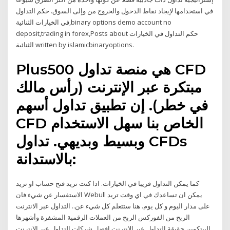
في استخدامها لإيجاد نقاط الدخول والخروج من وإلى السوق. حكم التداول
في الخيارات الثنائية,binary options demo account no
deposit,trading in forex,Posts about حكم التداول في الخيارات
الثنائية written by islamicbinaryoptions.
Plus500 هي منصة تداول CFD
مبتكرة عبر الإنترنت (رأس مالك
في خطر). إن تطبيق تداول أسهم
CFD الخاص بنا سهل الاستخدام
وبسيط وبديهي. تداول CFDs
بالاستدانة:
كما يمكن التداول قريبا في الخيارات. اذا كنت تريد فتح حساب او تريد
الاستفسار عن شيء فان Webull يمكن ان تساعدك في اي وقت تريد
على مدار اليوم و كل يوم. هنا ستتعلم كل شيء عن.. التداول عبر الانترنت
الربح من الفوركس الربح من العملات الرقمية المشفرة وأشهرها
البيتكوين حقيقة التداول عبر الانترنت افضل شركات التداول عبر الانترنت