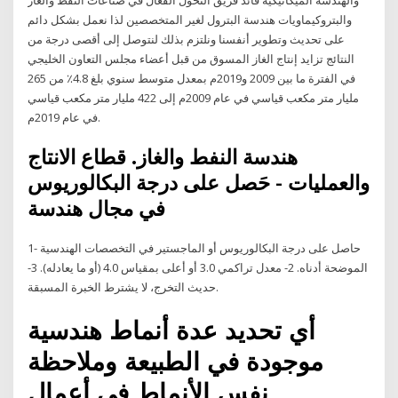
والبتروكيماويات هندسة البترول لغير المتخصصين لذا نعمل بشكل دائم
على تحديث وتطوير أنفسنا ونلتزم بذلك لنتوصل إلى أقصى درجة من
النتائج تزايد إنتاج الغاز المسوق من قبل أعضاء مجلس التعاون الخليجي
في الفترة ما بين 2009 و2019م بمعدل متوسط سنوي بلغ 4.8٪ من 265
مليار متر مكعب قياسي في عام 2009م إلى 422 مليار متر مكعب قياسي
في عام 2019م.
هندسة النفط والغاز. قطاع الانتاج
والعمليات - حَصل على درجة البكالوريوس
في مجال هندسة
1- حاصل على درجة البكالوريوس أو الماجستير في التخصصات الهندسية
الموضحة أدناه. 2- معدل تراكمي 3.0 أو أعلى بمقياس 4.0 (أو ما يعادله). 3-
حديث التخرج، لا يشترط الخبرة المسبقة.
أي تحديد عدة أنماط هندسية
موجودة في الطبيعة وملاحظة
نفس الأنماط في أعمال