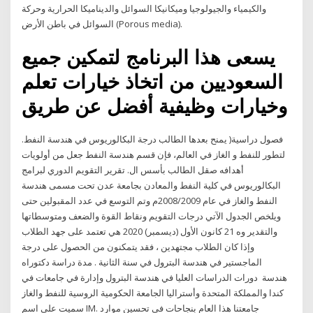
والكيمياء والجيولوجيا وميكانيكا السوائل والديناميكا الحرارية وحركة
السوائل في باطن الأرض (Porous media).
يسعى هذا البرنامج لتمكين جميع
السعوديين من اتخاذ خيارات تعلم
وخيارات وظيفية أفضل عن طريق
فصول دراسية( يمنح بعدها الطالب درجة البكالوريوس في هندسة النفط.
لتطور للنفط و الغاز في العالم، فإن قسم هندسة النفط جعل من أولويات
أهدافه صقل الطالب بأسس ال. تقرير التقويم الدوري لبرامج
البكالوريوس في كلية النفط والمعادن بجامعة عدن تحت مسمى هندسة
النفط والغاز في عام 2008/2009م وتم التوسع في عدد المقبولين حتى
ويلخص الجدول الآتي درجات التقويم ونقاط القوة والضعف ومتوسطاتها
والتقدير وه 21 كانون الأول (ديسمبر) 2020 هي تعتمد على جهد الطلاب
وإذا كان الطلاب مجتهدين ، فقد يتمكنون من الحصول على درجة
الماجستير في هندسة البترول في سنة الثانية . مدة دراسة دكتوراه
هندسة دورات الدراسات العليا في هندسة البترول وإدارة في جامعات في
كندا والمملكة المتحدة وأستراليا الجامعة الحكومية الروسية للنفط والغاز
سميت على اسم IM. جامعتنا هذا العام بنجاحات في تحسين موارد