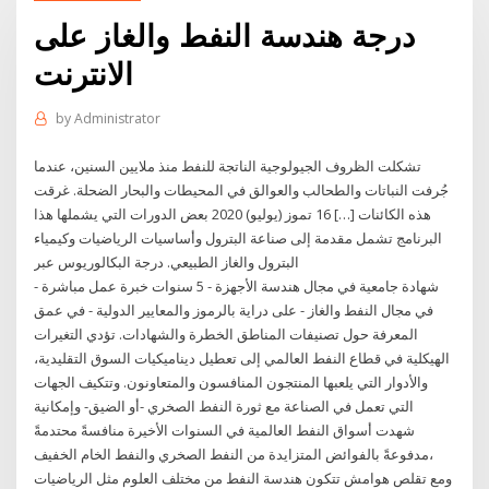
درجة هندسة النفط والغاز على
الانترنت
by
Administrator
تشكلت الظروف الجيولوجية الناتجة للنفط منذ ملايين السنين، عندما
جُرفت النباتات والطحالب والعوالق في المحيطات والبحار الضحلة. غرقت
هذه الكائنات […] 16 تموز (يوليو) 2020 بعض الدورات التي يشملها هذا
البرنامج تشمل مقدمة إلى صناعة البترول وأساسيات الرياضيات وكيمياء
البترول والغاز الطبيعي. درجة البكالوريوس عبر
- شهادة جامعية في مجال هندسة الأجهزة - 5 سنوات خبرة عمل مباشرة
في مجال النفط والغاز - على دراية بالرموز والمعايير الدولية - في عمق
المعرفة حول تصنيفات المناطق الخطرة والشهادات. تؤدي التغيرات
الهيكلية في قطاع النفط العالمي إلى تعطيل ديناميكيات السوق التقليدية،
والأدوار التي يلعبها المنتجون المنافسون والمتعاونون. وتتكيف الجهات
التي تعمل في الصناعة مع ثورة النفط الصخري -أو الضيق- وإمكانية
‬مدفوعةً‭ ‬بالفوائض‭ ‬المتزايدة‭ ‬من‭ ‬النفط‭ ‬الصخري‭ ‬والنفط‭ ‬الخام‭ ‬الخفيف،‭
‬ومع‭ ‬تقلص‭ ‬هوامش تتكون هندسة النفط من مختلف العلوم مثل الرياضيات