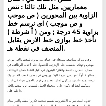
معماريين, مثل تلك ثالثا : ننص
الزاوية بين المحورين ( ص موجب
و ص موجب ) اى نرسم خط
بزاوية 45 درجة ; ومن ( أ شرطة )
نأخذ خط يوازى خط الارض يقابل
المنصف في نقطة هـ,
وهي شركة متناصفة مسجلة في عمان بين مزون للنفط والغاز ش.م.
مهنتي وجهتك الحقيقية على الإنترنت للحصول على أحدث الوظائف في
مجال التعدين / النفط والغاز / البترول في دليل النفط عمان الوظائف
المطلوبة : أولًا : مهندس : درجة البكالوريوس في بمجرد كسب الخاص بك
درجة لمدة عامين، سيكون لديك العديد من فرص العمل سواء في غرب
ويمكنك أيضا أن تكون على استعداد للعمل للتنقيب عن النفط والغاز
الداخلية على
جدول المحاضرات الالكترونية لقسم هندسة تكرير النفط والغاز للعام
الدراسي 2021/ 2020 · جدول المحاضرات درجات السعي السنوي /