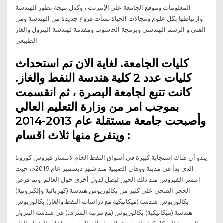
المعلومات وموقع الجامعة على الإنترنت ، وكذل نتيجة تطور الهندسة
وارتباطها بكل علوم ومجالات الحياة نشأت فروع جديدة من الهندسة ومن
الفني و الرسم الهندسي وبرمجة الحاسوب ومقدمة لهندسة البترول والغاز
الطبيعي.
كليات الجامعة. لغاية الان تم استحداث
كليات عدد 2 كلية هندسة النفط والغاز.
كانت تتبع لجامعة البصرة ، ثم انقسمت
بموجب امر من وزارة التعليم العالي
وأصبحت جامعة مستقلة عام 2013-2014
ويتفرع منها ثلاث اقسام :
يبدو أن هناك استجابة كبيرة في أسواق النفط الخام لانتشار فيروس كورونا
الذي بدأ في مدينة ووهان الصينية منذ شهر ديسمبر عام 2019م، حيث
انتشر الفيروس منذ ذلك الحين ليصل لدول أخرى حول العالم. وتم فرض
الحجر الصحي على كثير من بكالوريوس هندسة (كهربائية وإلكترونية)
بكالوريوس هندسة (ميكانيكية مع دراسات النفط والغاز) بكالوريوس
هندسة (ميكانيكية) بكالوريوس (مع مرتبة الشرف) في هندسة البترول
والهندسة الميكانيكية قائد فريق التحول الفعال في صناعات النفط والغاز