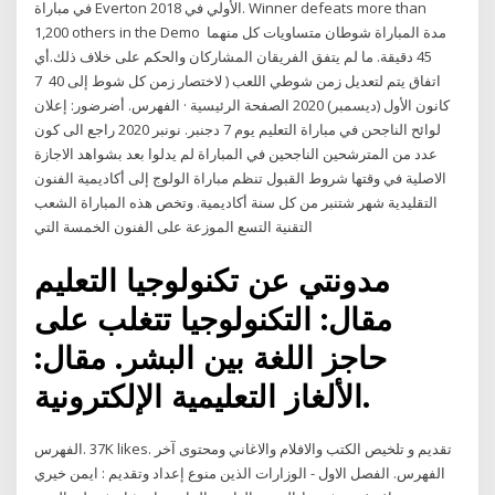
في مباراة Everton الأولي في 2018. Winner defeats more than
1,200 others in the Demo مدة المباراة شوطان متساويات كل منهما
45 دقيقة. ما لم يتفق الفريقان المشاركان والحكم على خلاف ذلك.أي
اتفاق يتم لتعديل زمن شوطي اللعب ( لاختصار زمن كل شوط إلى 40 7
كانون الأول (ديسمبر) 2020 الصفحة الرئيسية · الفهرس. أضرضور: إعلان
لوائح الناجحن في مباراة التعليم يوم 7 دجنبر. نونبر 2020 راجع الى كون
عدد من المترشحين الناجحين في المباراة لم يدلوا بعد بشواهد الاجازة
الاصلية في وقتها شروط القبول تنظم مباراة الولوج إلى أكاديمية الفنون
التقليدية شهر شتنبر من كل سنة أكاديمية. وتخص هذه المباراة الشعب
التقنية التسع الموزعة على الفنون الخمسة التي
مدونتي عن تكنولوجيا التعليم
مقال: التكنولوجيا تتغلب على
حاجز اللغة بين البشر. مقال:
الألغاز التعليمية الإلكترونية.
منوع إعداد وتقديم : ايمن خيري‎ الفهرس. الفصل الاول - الوزارات الذين