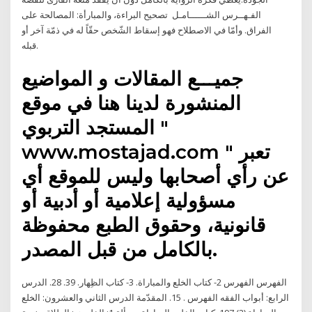
الفـهــرس الشــــــامـل ‏ تصحيح البراءة، والمبارأة‏:‏ المصالحة على
الفراق‏.‏ وأمّا في الاصطلاح فهو إسقاط الشّخص حقّاً له في ذمّة آخر أو
قبله‏.
جميـــع المقالات و المواضيع
المنشورة لدينا هنا في موقع
المستجد التربوي "
www.mostajad.com " تعبر
عن رأي أصحابها وليس للموقع أي
مسؤولية إعلامية أو أدبية أو
قانونية، وحقوق الطبع محفوظة
بالكامل من قبل المصدر.
الفهرس الفهرس 2- كتاب الخلع والمباراة. 3- كتاب الظِهار. 39. 28. الدرس
الرابع: أبواب الفقه الفهرس . 15. المقدّمة الدرس الثاني والعشرون: الخلع