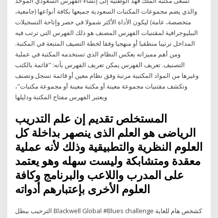
تسعى مكتبة الملك فهد الوطنية إلى إنشاء الفهرس السعودي الموحد
والذي يضم مجموعات المكتبات السعودية جميعها بكافة أنواعها (جامعية،
متخصصة، عامة) ليكون الأداة الأكثر شمولا في حصر وإتاحة التسجيلات
الببليوجرافية لمقتنيات الفهرس المصنف هو ذلك الفهرس التي ترتب فيه
المداخل ترتيبا منطقيا أو منهجيا وفقا لخطة التصيف المتبعة في المكتبة.
ومن أهم مميزاته يعكس النظام الذي تستخدمه المكتبة في عملية
التصنيف. تعريف الفهرس يمكن تعريف الفهرس بأنه: "قائمة بالكتب
وغيرها من المواد المكتبية مرتبة وفق نظام معين أو قائمة تسجل وتصنف
وتكشف مقتنيات مجموعة معينة أو مكتبة معينة أو مجموعة مكتبات"،
ويعتبر الفهرس مفتاح المكتبة ودليلها
المستخلص تقديم إن علم التدريب
الرياضى هو العلم الذى ينصهر بداخلة كل
العلوم النظرية والتطبيقية وذلك لأنه عملية
معقدة ومتشابكة وليست سهله وهو يعتمد
على المدرب واللاعب والبرنامج وكافة
العلوم الأخرى بإعتبارهم أدواته
الترحيب ببطل Blackwell Global #Blues challenge كشخص هام للغاية