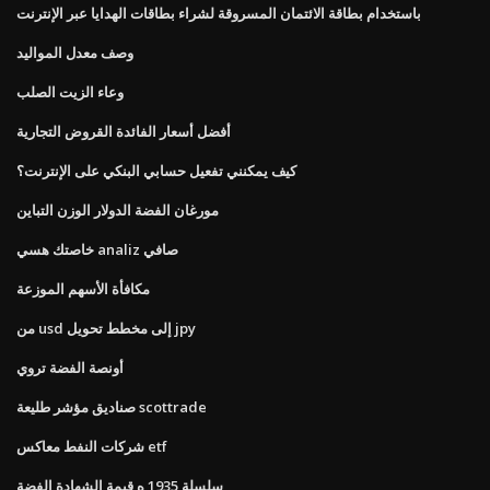
باستخدام بطاقة الائتمان المسروقة لشراء بطاقات الهدايا عبر الإنترنت
وصف معدل المواليد
وعاء الزيت الصلب
أفضل أسعار الفائدة القروض التجارية
كيف يمكنني تفعيل حسابي البنكي على الإنترنت؟
مورغان الفضة الدولار الوزن التباين
خاصتك هسي analiz صافي
مكافأة الأسهم الموزعة
من usd إلى مخطط تحويل jpy
أونصة الفضة تروي
صناديق مؤشر طليعة scottrade
شركات النفط معاكس etf
سلسلة 1935 ه قيمة الشهادة الفضة