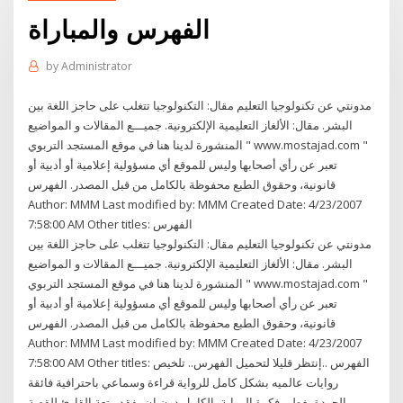
الفهرس والمباراة
by
Administrator
مدونتي عن تكنولوجيا التعليم مقال: التكنولوجيا تتغلب على حاجز اللغة بين
البشر. مقال: الألغاز التعليمية الإلكترونية. جميـــع المقالات و المواضيع
المنشورة لدينا هنا في موقع المستجد التربوي " www.mostajad.com "
تعبر عن رأي أصحابها وليس للموقع أي مسؤولية إعلامية أو أدبية أو
قانونية، وحقوق الطبع محفوظة بالكامل من قبل المصدر. الفهرس
Author: MMM Last modified by: MMM Created Date: 4/23/2007
7:58:00 AM Other titles: الفهرس
مدونتي عن تكنولوجيا التعليم مقال: التكنولوجيا تتغلب على حاجز اللغة بين
البشر. مقال: الألغاز التعليمية الإلكترونية. جميـــع المقالات و المواضيع
المنشورة لدينا هنا في موقع المستجد التربوي " www.mostajad.com "
تعبر عن رأي أصحابها وليس للموقع أي مسؤولية إعلامية أو أدبية أو
قانونية، وحقوق الطبع محفوظة بالكامل من قبل المصدر. الفهرس
Author: MMM Last modified by: MMM Created Date: 4/23/2007
7:58:00 AM Other titles: الفهرس ..إنتظر قليلا لتحميل الفهرس.. تلخيص
روايات عالميه بشكل كامل للرواية قراءة وسماعي باحترافية فائقة
الجودة.يغطي فكرة الرواية بالكامل دون ان يفقد متعة القارئ للقصة