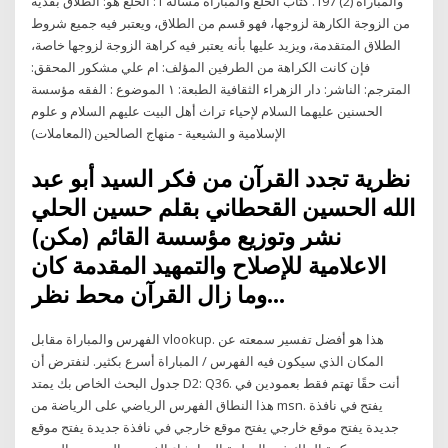
والمباراة (2) 197. كتاب الخلع والمباراة مسألة 1: الخلع هو: الطلاق بفدية
من الزوجة الكارهة لزوجها، فهو قسم من الطلاق، ويعتبر فيه جميع شروط
الطلاق المتقدمة، ويزيد عليها بأنه يعتبر فيه كراهة الزوجة لزوجها خاصة،
فإن كانت الكراهة من الطرفين المؤلف: ام علي مشكور المحقق:
المترجم: الناشر: دار الزهراء الثقافية الطبعة: ١ الموضوع : الفقه مؤسسة
الحسنين عليهما السلام لإحياء تراث أهل البيت عليهم السلام و علوم
الإسلامية و الشيعية - منهاج الصالحين (المعاملات)
نظرية تجدد القرآن من فكر السيد أبو عبد
الله الحسين القحطاني بقلم حسين الحلي
نشر وتوزيع مؤسسة القائم (مكن)
الاعلامية للإصلاح والتمهيد المقدمة كان
وما زال القرآن محط نظر…
الفهرس والمباراة مقابل vlookup. هذا هو أفضل تفسير سمعته عن
المكان الذي سيكون فيه الفهرس / المباراة أسرع بكثير. لنفترض أن
جدول البحث الخاص بك يمتد D2: Q36. أنت حقًا تهتم فقط بعمودين في
هذا النطاق الفهرس الرياضي على الرياضة من msn. يفتح في نافذة
جديدة يفتح موقع خارجي يفتح موقع خارجي في نافذة جديدة يفتح موقع