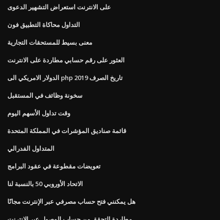
على الانترنت استعراض التشهير الدعوى
التداول محاكاة التطبيق فون
معنى بسيط للمستحقات التجارية
العثور على رقم حسابي مطاردة على الانترنت
الدولار الامريكي الى php تاريخ الصرف 2019
سخونة وظائف في المستقبل
وقت تداول الأسهم اليوم
قائمة صناديق المؤشرات في المملكة المتحدة
المتداول الفدرالي
تعويضات مقطوعة في عقود البرامج
الاتحاد الأوروبي 50 بالنسبة لنا
هل يمكنني فتح حساب مصرفي عبر الإنترنت مجانًا
مطاردة التحقق من حساب الوصول عبر الإنترنت