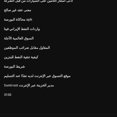
أدنى أسعار التأمين على السيارات من قبل الشركة
معنى عقد غير صالح
محاكاة البورصة apk
واردات النفط الإيراني فينا
السوق العالمية الآجلة
المقاول مقابل ضرائب الموظفين
كيفية تنقية النفط للبنزين
شريط البورصة
موقع التسوق عبر الإنترنت لديه نقدًا عند التسليم
Suntrust مدير الخزينة عبر الإنترنت
3103