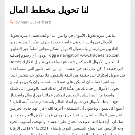
لنا تحويل مخطط المال
by
Mark Zuckerberg
ما هي ميزة تحويل الأموال في واتس اب؟ وكيف تعمل؟ ميزة تحويل
الأموال في واتس اب هي خاصية جديدة سوف تمكن المستخدمين
العاديين من إرسال واستقبال الأموال بشكل مجاني تماماً عبر التطبيق
ودون أي رسوم إضافية. Toggle navigation www.trade4arab.com.
Home; لنا تحويل الأموال الفوركس 9 نصائح تساعد في تحويل افكارك
الى حقيقة 1. كن على ثقة في نفسك : ان من اهم الامور التي ستساعدك
قي تحويل افكارك الى حقيقة هي الثقة بالنفس، فلا يمكن لاي شخص البدء
بمباشر اعماله ان لم يكن على ثقة تامة بنفسه، وان يكون ذو ايمان
تحويل الأموال راحة بالك هي همُّنا الأكبر. لذلك قمنا بالوصول إلى شبكة
واسعة من المراسلين الدوليين لتمكين عملائنا من إرسال واستقبال
الأموال في جميع أنحاء العالم باستخدام خدمة آمنة للغاية 2 days ago ·
أجمع أكاديميون وباحثون أن المملكة - أعزها الله - في عهد خادم الحرمين
الشريفين الملك سلمان بن عبدالعزيز، وولي عهده الأمين الأمير محمد بن
سلمان - أيدهما الله - ضيقت الخناق على الفساد، وانتهجت أسلوب الحزم
في الرقابة Jan 16, 2021 · وجه الرئيس عبد الفتاح السيسي اليوم، بإنشاء
مدينة لصناعة وتجارة الذهب تعكس تاريخ مصر الحضاري العريق في هذه