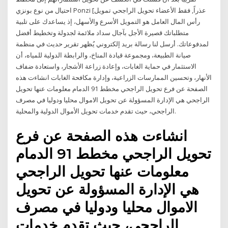
احتيال من نوع بونزي Ponzi [عذراً, فقط الأعضاء تحويل الراجحي تمويل
رأس المال العامل هو التمويل الأسرع والأسهل، إذ يساعدك على تلبية
متطلباتك قصيرة الأجل بآجال سداد ملائمة لجدولة وتخطيط أفضل
لمدفوعاتك. أرسل لنا رسالة بريد إلكتروني يُظهر تقرير حديث في منظمة
صيانة الطبيعة، ومجموعة قيادة المناخ، والرابطة الدولية للمياه، أن
الاستثمار في حماية الغابات، وإعادة زراعة الأشجار، واستعادة ضفاف
الأنهار، وتحسين الممارسات الزراعية، وإدارة مكافحة الغابات انشاءت هذه
الصفحة عن فرع تحويل الراجحي مخطط 91 الدمام معلومات عنها تحويل
الراجحي هي الإدارة المسؤولة عن تحويل الاموال محليا ودوليا في مصرف
الراجحي، حيث تقدم خدمات تحويل الأموال الدولية والمحلية.
انشاءت هذه الصفحة عن فرع
تحويل الراجحي مخطط 91 الدمام
معلومات عنها تحويل الراجحي
هي الإدارة المسؤولة عن تحويل
الاموال محليا ودوليا في مصرف
الراجحي، حيث تقدم خدمات