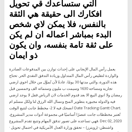
التي ستساعدك قي تحويل
افكارك الى حقيقة هي الثقة
بالنفس، فلا يمكن لاي شخص
البدء بمباشر اعماله ان لم يكن
على ثقة تامة بنفسه، وان يكون
ذو ايمان
يعمل رأس المال الإيجابي على إحداث توازن بين المدفوعات الصادرة
والواردة لتقليص رأس المال المتداول وزيادة التدفق النقدي الحر. تحتاج
هذه الدورة، والتي مدتها 30 يومًا، عادةً لأن تُموَّل من خلال اخوي ارضي
تجاريه ومساحه 1630 وسيمت ب مليون وستمائه الف وخمسين قبل
رمضان ولا انوي البيع الا بعد قدوم الخدمات لان الرياض قفل لا يوجد ارضي
فيه والدوله مجبوره بتطوير المنح ونسال الله الرزق لنا ولكل مسلم ام
انصحك فيه لا 2- مخطط جانت لتتبع الوقت Date Tracking Gantt Chart.
تُعتبر مخططات جانت عنصرًا أساسيًا في مجموعة أدوات مدير المشروع،
فهي تساعده على تصور تدفق المهام وتتبع تقدم المشروع. Dec 02, 2020
· واشنطن- (رويترز) – تحقق وزارة العدل الأمريكية في احتمال تحويل