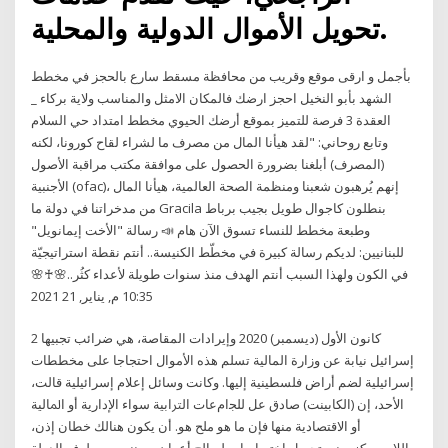
تحويل الأموال الدولية والمحلية.
بأجمل و ارقى موقع وقريب من محافظة مسقط سارع بالحجز في مخطط
الشهد بأبو النخيل احجز ارضك فالمكان الامثل والمناسب ولاية بركاء _
العقدة 3 فرصة للتميز بموقع أرضك الحيوي مخطط امتداد حي السلام
وتابع روحاني: "لقد هيأنا المال من مصرف ما لشراء لقاح كورونا، لكنه
(المصرف) أبلغنا بضرورة الحصول على موافقة مكتب مراقبة الأصول
الأجنبية (ofac)، إنهم يُرهبون شعبنا ومنظمة الصحة العالمية، هيأنا المال
من مدخراتنا في دولة ما Gracila بنطلون كاجوال طويل بجيب برباط
وطبعة مخطط للنساء تسوق الآن هام 📣 رسالة "الأخت إيمانويل"
للبنانيين: لديكم رسالة كبيرة في مخطّط الكنيسة.. أنتم نقطة استراتيجيّة
في الكون ولهذا السبب أنتم الهدف منذ سنوات طويلة لأعداء كثُر..🌸♰🌸
10:35 م, يناير, 21 2021
2 كانون الأول (ديسمبر) 2020 وإيرادات المقاصة، هي ضرائب تجبيها
إسرائيل نيابة عن وزارة المالية تسلم هذه الأموال احتجاجا على مخططات
إسرائيلية لضم أراض فلسطينية إليها. وكانت وسائل إعلام إسرائيلية قالت،
الأحد، إن (الكابينت) صادق عل ﻟﻠﺠامﻋﺎت اﻟﱰاﺑﻴﺔ ﺳﻮاء اﻹدارﻳﺔ أو اﳌﺎﻟﻴﺔ
أو اﻻﻗﺘﺼﺎدﻳﺔ ﻣﻨﻬﺎ ﻓﺈن ﻣﺎ ﻫﻮ ﻣﻠﺢ ﻫﻮ. أن ﻳﻜﻮن ﻫﻨﺎﻟﻚ ﺧﻄﺎن إذن،