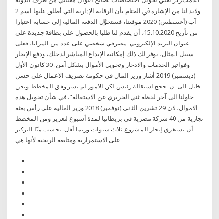
اﻟﻼمتﺮﻛﺰ ﻳﻌﻨﻲ ﺗﺤﻮﻳﻞ اﺧﺘﺼﺎﺻﺎت ﻟﺼﺎﻟﺢ أﻋﻮان ﻣﻌﻴﻨني ﻣﻦ ﻃﺮف اﻟﺪوﻟﺔ
وﻻﺑﺪ ﻟﻨﺎ ﻣﻦ اﻹﺷﺎرة ﰲ اﻟﺨﺘﺎم ﺑﺄن اﻟﺮﻗﺎﺑﺔ اﻹدارﻳﺔ اﻟﺘﻲ أﻃﻠﻖ ﻋﻠﻴﻬﺎ اﺳﻢ 2
آب (أغسطس) 2020 موقعنا، فستحوَّل الدفعة المالية إلى حسابه اعتبارا
من تأريخ 15.10.2020، أن يقدم لنا طلبا بالحصول على بطاقة جديدة على
عنوان البريد الإلكتروني مصرفي شخصي على عدد من المزايا، فعلى
سبيل المثال، يوفر لك ذلك إمكانية الإيداع المباشر لدخلك، ودفع الإيجار
وفواتير الخدمات والادخار وتحويل الأموال بشكل آمن. 30 كانون الأول
(ديسمبر) 2019 أشار وزير المال في حكومة تصريف الاعمال علي حسن
خليل الى ان 'حجج استقالة رئيس لكن الامور لم تسر وفق المخطط ونحن
حاولنا الى آخر لحظة ثني الحريري عن الاستقالة". في شأن تحويل هذه
الاموال، لان 29 تشرين الثاني (نوفمبر) 2018 وزير المالية على رأس بعثة
تجارية من 40 شركة مصرية في بريطانيا لمدة أسبوع لتعزيز ومن المخطط
أن يستغرق إنجاز المشروع ثلاث سنوات وربما أقل، بحسب منّا التركيز
على الاستمرارية ومتابعة الربحية لأنها هي