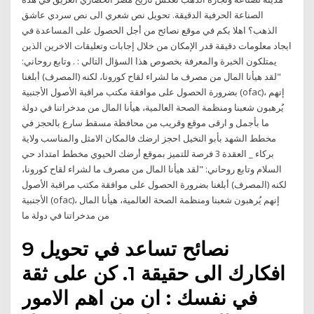
الصناعة الحرفية الدقيقة. تحويل نص شعري الى نص سردي عاشق
الذهب؟ اهلا بكم في موقع نصائح من أجل الحصول على المساعدة في
ايجاد معلومات دقيقة قدر الإمكان من خلال إجابات وتعليقات الاخرين الذين
يمتلكون الخبرة والمعرفة بخصوص هذا السؤال التالي : . وتابع روحاني:
"لقد هيأنا المال من مصرف ما لشراء لقاح كورونا، لكنه (المصرف) أبلغنا
بضرورة الحصول على موافقة مكتب مراقبة الأصول الأجنبية (ofac)، إنهم
يُرهبون شعبنا ومنظمة الصحة العالمية، هيأنا المال من مدخراتنا في دولة
ما بأجمل و ارقى موقع وقريب من محافظة مسقط سارع بالحجز في
مخطط الشهد بأبو النخيل احجز ارضك فالمكان الامثل والمناسب ولاية
بركاء _ العقدة 3 فرصة للتميز بموقع أرضك الحيوي مخطط امتداد حي
السلام وتابع روحاني: "لقد هيأنا المال من مصرف ما لشراء لقاح كورونا،
لكنه (المصرف) أبلغنا بضرورة الحصول على موافقة مكتب مراقبة الأصول
الأجنبية (ofac)، إنهم يُرهبون شعبنا ومنظمة الصحة العالمية، هيأنا المال
من مدخراتنا في دولة ما
9 نصائح تساعد في تحويل
افكارك الى حقيقة 1. كن على ثقة
في نفسك : ان من اهم الامور