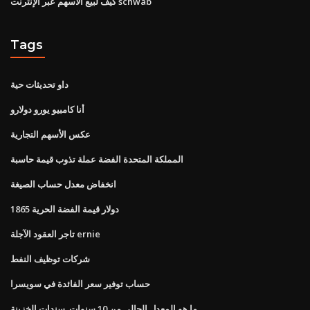
كيف لبيع الأسهم عبر الإنترنت schwab
Tags
داو تحديثات حية
أنا كامبيو يورو دولارو
عكس الأسهم التجارية
المملكة المتحدة الفضة عملة تذوب قيمة حاسبة
انخفاض معدل حساب الصيغة
1865 دولار قيمة الفضة الحرية
تاجر العقود الآجلة ernie
شركات توظيف النفط
حساب توفير سعر الفائدة في سويسرا
ما هو المعدل الحالي من 10 سنوات. سندات الخزينة