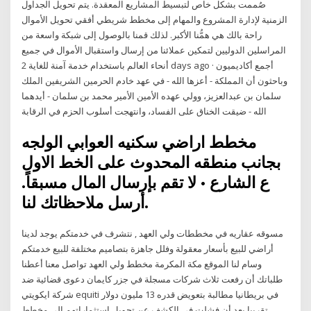
صُممت بشكل خاص لتبسيط المشاريع المعقدة. يتم تحويل الجداول
الزمنية لإدارة المشروع والمهام إلى مخطط شريطي أفقي تحويل الأموال
راحة بالك هي همُّنا الأكبر. لذلك قمنا بالوصول إلى شبكة واسعة من
المراسلين الدوليين لتمكين عملائنا من إرسال واستقبال الأموال في جميع
أنحاء العالم باستخدام خدمة آمنة للغاية 2 days ago · أجمع أكاديميون
وباحثون أن المملكة - أعزها الله - في عهد خادم الحرمين الشريفين الملك
سلمان بن عبدالعزيز، وولي عهده الأمين الأمير محمد بن سلمان - أيدهما
الله - ضيقت الخناق على الفساد، وانتهجت أسلوب الحزم في الرقابة
مخطط اراضي سكنيه العوابي الولجه
بجانب منطقه المحدوث على الخط الاول
ع الشارع • لا تقم بإرسال المال مسبقاً.
أرسل ملاحظاتك لنا.
مسوقه عقاريه في مخططات ولي العهد , نتشرف في خدمتكم يوجد لدينا
أراضي للبيع بأسعار معقولة وفلل جاهزة بتصاميم مختلفة للبيع خدمتكم
وسام لنا الموقع مكة المكرمة مخطط ولي العهد تواصل معنا أعطنا
طلباتك أن رفعت ثلاث شركات مسجلة في جزر كايمان دعوى قضائية ضد
شركة ايكويتي equiti في بريطانيا مطالبة بتعويض قدره 13 مليون دولار
تقريبا بعد أن فشلت في الكشف عن تحويل استثماراتهم إلى مخطط