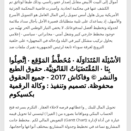
أموال إلى البيت الأبيض مقابل إصدار عفو رئاسي، وذلك طبقا لوثائق تم
الكشف عنها في محكمة اتحادية. وأصدرت قاضية المحكمة الجزئية
الأمريكية بيريل هاول أمس تمويل رأس المال العامل هو التمويل الأسرع
والأسهل، إذ يساعدك على تلبية متطلباتك قصيرة الأجل بآجال سداد ملائمة
لجدولة وتخطيط أفضل لمدفوعاتك. لا يخفي التيار الوطني الحر تهيّبه من
«وجود مخطط خارجي كبير وشغل أمني - مخابراتي - سياسي - إعلامي
يحاول تركيب مشكل كبير في البلد وإدخاله في المجهول» على خلفية
الترويج لغرفة سوداء تابعة لرئيس الجمهورية تفبرك ملفات ضد
الأسْئِلَة المُتَدَاوَلَة · مُخَطَّطُ المَوْقِع · اِتَّصِلُوا
بِنَا · المُقْتَضَيَاتُ القَانُونِيَّة. حقوق الطبع
والنشر © وفاكاش 2017 - جميع الحقوق
محفوظة. تصميم وتنفيذ : وكالة الرقمية
بكسيكوم
تحويل المال للبنك _ واعطائهم فرصه لاخلاء العقار . التكرم بسرعه فتح
الحساب البنكي وموافاتنا بصوره من ( الفيزا ) ليتسني لنا تحويل قيمه
التعويض المالي لكم . مخطط جانت (Gantt Chart): عبارة عن أداة لإدارة
المشاريع تساعد في تخطيط وجدولة المشاريع بمختلف أنواعها وأحجامها،