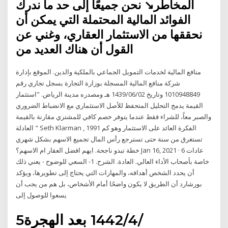
المخاطر↘️ نحن جميعًا إلى حد ما ندرك
الفوائد المالية المحتملة التي يمكن أن
نحققها من الاستثمار العقاري، وغني عن
القول أن هناك العديد من
منافع المالية لخدمات التمويل الجماعي بالملكية والدين. الموقع بإدارة
شركة منافع المالية المسجلة بوزارة التجارة بسجل تجاري رقم
1010948849 وتاريخ 1439/06/02 هـ ومصدره مدينة الرياض. "استثمار
القيمة يدمج التحليل المتحفظ للأصل الاستثماري مع الانضباط الضروري
والصبر معاً، للشراء فقط عندما يتوفر خصم كافي للمشتري مقارنة بالقيمة
العادلة " Seth Klarman , 1991 الفكرة العائد على الاستثمار وهو كم
تستغرق من سنة حتى تسترجع رأس المال تجميع الاسهم بشكل شهري
خطة تبدو ناجحة. ايهم افضل العقار ام الاسهم؟ Jan 16, 2021 · 6 عادات
خاصة بأصحاب الأداء العالي. العادة. الشرح. 1- السعي للوضوح - يعني ذلك
أن يحدد الشخص أهدافه، والمهارات التي يحتاج إلى تطويرها، ويؤكد
بورشارد أن الطريق لا يكون واضحًا أمام الأشخاص، بل هم من يجب أن
يسعوا للوصول إلى
5‏‏/4‏‏/1442 بعد الهجرة