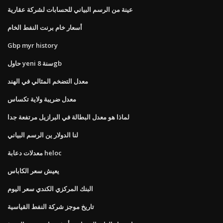
عينة من الرسم البياني للحسابات لشركة عقارية
أسعار خام برنت النفط الخام
Gbp myr history
حاول yeni سنة 8gb
معدل التضخم المثالي في الهند
معدل ضريبة ولاية تكساس
لماذا هو معدل البطالة في البرازيل مرتفعة جدا
لنا الدولار ين الرسم البياني
معدلات دعابة heloc
يعيش سعر الكاباس
البنك المركزي الكندي سعر اليوم
تاريخ موجز شركة النفط القياسية