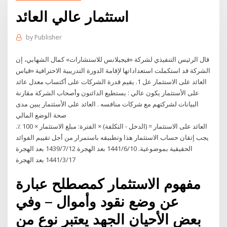
استثمار عالي العائد
by
Publisher
قال الرئيس التنفيذي لشركة «فيجيلانس للاستشارات» كمال الشهابي، إن
الشركة قد استكملت استعداداتها لإقامة الدورة التدريبية الاحترافية «قياس
العائد على الاستثمار عل 1. يقيم قدرة الشركات على أكتساب معدل عائد
على الأستثمار يكون عالي : يستطيع الدائنون وأصحاب الشركة مقارنة
البيانات لشركتهم مع شركات منافسه . العائد على الأسثتمار يبين مدى
صحة الوضع المالي
العائد على الاستثمار = (الدخل - التكلفة) × الفترة: مبلغ الاستثمار × 100 ٪.
يجب إتقان حساب الاستثمار هذا وتطبيقه باستمرار من أجل تقييم الفوائد
الحقيقية بموضوعية. 10‏‏/6‏‏/1441 بعد الهجرة 12‏‏/7‏‏/1439 بعد الهجرة
17‏‏/3‏‏/1441 بعد الهجرة
مفهوم الاستثمار كمصطلح عبارة
عن وضع نقود وأموال – وفي
بعض الأحيان الجهد يعتبر نوع من