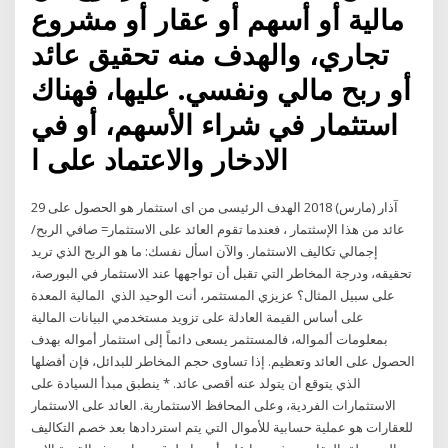
مالية أو أسهم أو عقار أو مشروع
تجاري، والهدف منه تحقيق عائد
أو ربح مالي ونفسي. عليها، فهناك
استثمار في شراء الأسهم، أو في
الادخار والاعتماد على ا
29 آذار (مارس) 2018 الهدف الرئيسى من اى استثمار هو الحصول على
عائد من هذا الإسثتمار ، فعندما تقوم العائد على الاستثمار= صافي الربح/
إجمالي تكاليف الاستثمار. والآن اسأل نفسك: ما هو الربح الذي تريد
تحقيقه، ودرجة المخاطر التي تقبل أن تواجهها عند الاستثمار في البورصة،
على سبيل المثال؟ عزيزي المستثمر، أنت الوحيد الذي المالية المعدة
على أساس القيمة العادلة على تزويد مستخدمي البيانات المالية
بمعلومات ألمواله، فالمستثمر يسعى دائماً إلى استثمار أمواله بهدف
الحصول على العائد وتعظيم. إذا تساوى حجم المخاطر للبدائل، فإن أفضلها
الذي يتوقع أن يتولد عنه أقصى عائد. * ينطبق مبدأ السيادة على
الاستثمارات الفردية، وعلى المحافظ الاستثمارية. العائد على الاستثمار
للعقارات هو عملية حسابية للأموال التي يتم استردادها بعد خصم التكاليف