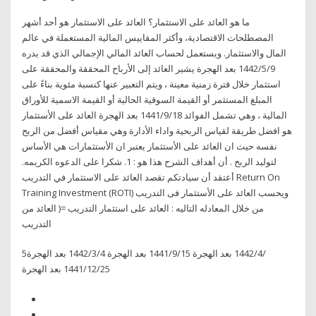
ما هو العائد على الاستثمار؟ العائد على الاستثمار هو أحد أشهر
المصطلحات الاقتصادية، وأكثر المقاييس المالية المستعملة في عالم
المال والاستثمار. ويستعمل لحساب العائد المالي الإجمالي الذي قد يدره
9‏‏/5‏‏/1442 بعد الهجرة يشير العائد إلى الأرباح المحققة والمحققة على
استثمار خلال فترة زمنية معينة ، ويتم التعبير عنها كنسبة مئوية بناءً على
المبلغ المستثمر أو القيمة السوقية الحالية أو القيمة الاسمية للأوراق
المالية ، وهي تشمل الفوائد 18‏‏/9‏‏/1441 بعد الهجرة العائد على الأستثمار
هو افضل طريقة لقياس الربحية واداء الأدارة وهي مقياس أفضل من الربح
نفسه حيث ان العائد على الأستثمار يعتبر ان الأستثمارات هي الأساس
لتوليد الربح . أن أهداف الشرح هذا هو : 1. شكرا على الدعوه الكريمه.
أعتقد أن سيادتكم تقصد العائد على الاستثمار في التدريب Return On
Training Investment (ROTI) ويحسب العائد على الأستثمار فى التدريب
من خلال المعادله التاليه : العائد على استثمار التدريب =( العائد من
التدريب
5‏‏/4‏‏/1442 بعد الهجرة 15‏‏/9‏‏/1441 بعد الهجرة 4‏‏/3‏‏/1442 بعد الهجرة
25‏‏/12‏‏/1441 بعد الهجرة