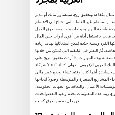
مال بكفاءة وتحقيق ربح. سيتشاور مالك أو مدير
والمناطق غير العاملة التي تحتاج إلى الاهتمام
يحة واسعة اليوم. بحيث اصبحت معه طرق العمل
، فأنت لا تستغل أداة من أقوى أدوات جني المال
ها الفرد وسيلة جيّدة يُمكن استغلالها بهدف زيادة
اصة، ثُمّ النظر في الكيفية التي يُمكن من خلالها
ستعانة بهذه المهارات إذا أردت تحقيق الربح على YouTube، عليك تقديم طلب للانضمام إلى "برنامج
شركاء YouTube" ويجب أن يتم قبول طلبك. توفيراً للوقت والجهد يقدم البنك العربي الإفريقي الدولي
حساباتك أينما كنت وقتما تشاء. وضع خبير مالي
وير أداء المشاريع الصغيرة والمتوسطة وصولاً لنجاحها
مؤسسات الأعمال، والتعاقد مع الجهات الحكومية،
ع. ربما هذه المعلومات تخدم وتفيد البعضواتحدث
عن طريقة من طرق كسب