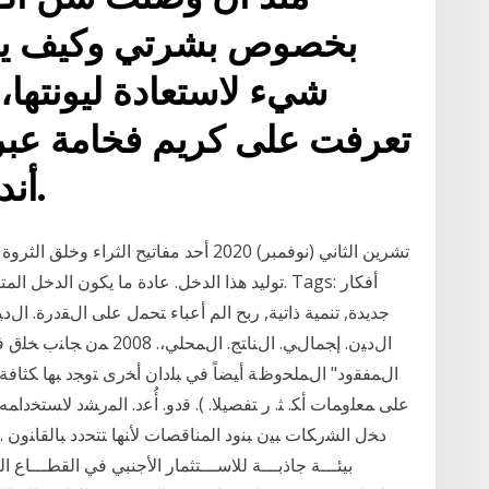
بخصوص بشرتي وكيف يب
شيء لاستعادة ليونتها،
تعرفت على كريم فخامة عبر 
أندم على اختياري هذا أبدا.
توليد هذا الدخل. عادة ما يكون الدخل المتبقي 
جديدة, تنمية ذاتية, ربح الم أﻋﺒﺎء ﺘﺤﻤل ﻋﻠﻰ اﻝﻘدرة. ا
اﻝدﻴن. إﺠﻤﺎﻝﻲ. اﻝﻨﺎﺘﺞ.
اﻝﻤﻔﻘود" اﻝﻤﻠﺤوظﺔ أﻴﻀﺎً ﻓﻲ ﺒﻠدان أﺨرى ﺘوﺠد ﺒﻬﺎ ﻜﺜﺎﻓﺔ ﺠ
ﻋﻠﻰ ﻤﻌﻠﻭﻤﺎﺕ ﺃﻜ. ﺜ. ﺭ ﺘﻔﺼﻴﻼ. ). ﻗﺩﻭ. ﺃُﻋﺩ. ﺍﻟﻤﺭﺸﺩ ﻻﺴﺘﺨﺩﺍﻤ
ﺩﺨل ﺍﻟﺸﺭﻜﺎﺕ ﺒﻴﻥ ﺒﻨﻭﺩ ﺍﻟﻤﻨﺎﻗﺼﺎﺕ ﻷﻨﻬﺎ ﺘﺘﺤﺩﺩ ﺒﺎﻟﻘﺎﻨﻭﻥ .
ﺑﻴﺌـــﺔ ﺟﺎذﺑـــﺔ ﻟﻼﺳـــﺘﺜﻤﺎر اﻷﺟﻨﺒﻲ ﻓﻲ اﻟﻘﻄـــﺎع ا