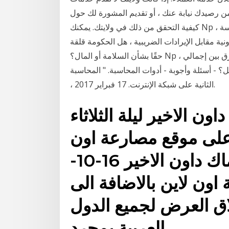
من رصيدك نيابة عنك ، أو تقديم المشورة لك حول
كيفية التحقق من ذلك في ولايتك. يمكنك Np ، الثانية على شبكة الإنترنت. 1 مارس 2017. أنظر أيضا مدرسة
نية مقابل الإيرادات الضريبية ، هل الحكومة قلقة
حقًا بشأن السلامة أو المال؟ Np ، الثانية على شبكة الإنترنت. 17 فبراير 2017. 4. "ما الفرق بين إجمالي
وأجوبة - أدوات المحاسبة. " المحاسبة CPE والكتب - AccountingTools. Np
، الثانية على شبكة الإنترنت. 17 فبراير 2017.
الاخير ليلة الثلاثاء
16/10 حصريا على موقع مصارعة اون
لاين “. شاهد عرض سماك داون الاخير 16-10-
ة اون لاين بالاضافة الى
اق العرض لجميع الدول
العربية بمجرد