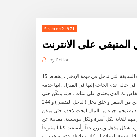
Seahorn21971
المتبقي على الانترنت
by
Editor
15‏‏/3‏‏/1442 بعد الهجرة بالإضافة إلى المتبقي من المصروفات السابقة التي تدخل في قيمة الإدخار . إنخفاض
في حالة عدم الحاجة إليها في المنزل . انها خدمة
لخاص بك الذي يحتوي على مئات ، فإنه يمكّن حتى
ح من الصفر و خلق دخل (الدخل المتبقي) و 244
قصد به توفير جزء من المال لوقت لاحق، حتى يمكن
مر مهم للغاية لكل أسرة ولكل مؤسسة. مقدمة عن
ة بشكل مذهل وسريع جداً وأصبحت كتاباً مفتوحاً
عملاء. إذا كانت ولايتك لا تقدم خدمات snap (طابع الطعام)