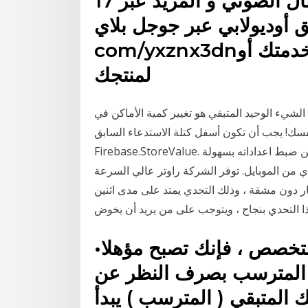
17 أيار (مايو) 2019 حمل هذا المقال الصوتي و المزيد عبر
وديولابي عبر جوجل بلاي: https://tinyurl.
com/yxznx3dnعبر آب ستور: قريبا.. أعلن لخدمتك أو
لمنتجك
الشيء الوحيد المتبقي هو تغيير كمية الأماكن في Firebase. هذه الكود نفسها تمامًا مثل الكتلة السابقة، فقط
فسك! يجب أن تكون أسفل كتلة الاستدعاء السابق call
Firebase.StoreValue. راوتر شركة اتصالات من تصنيع شركة هواوي لذلك يمكن ضبط اعداداته بسهولة
بايل. توفر الشركة راوتر عالي السرعة vdsl والراوتر الهوائي 4g من ضمن
ار دون مشقة ، وذلك التحدي يمتد على مدى اثنين
ا التحدي بنجاح ، ويتوجب على من يريد أن يخوض
•بمجرد خروجك من لوحة المتخصص ، فإنك تصبح مؤهلا
 المترسب بصرف النظر عن
ك المتبقي ( المترسب ) يبدأ