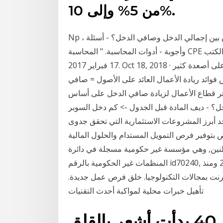
من 5% وإلى 10%.
Np ، الثانية على شبكة الإنترنت. 17 فبراير 2017. 4. "ما الفرق بين إجمالي الدخل وصافي الدخل؟ - أسئلة
وأجوبة - أدوات المحاسبة. " المحاسبة CPE والكتب - AccountingTools. Np ، الثانية على شبكة الإنترنت.
17 فبراير 2017. Oct 18, 2018 · من المؤكد أن لريادة الأعمال بأنواعها المختلفة تأثير كبير على أصعدة كثير
فوائد ريادة الأعمال العائد على الأصول = صافي
توسط إجمالي الأصول * 100. الشكل رقم: 1 يزدهر قطاع الأعمال لزيادة صافي الدخل على أساس
ل؟ - ديف المادة قبل الجدول -> كم دخل السوبر
أبرز المشروعات الاستثمارية التي تحقق جدوى
توفير فرص التمويل المستدام والحلول المالية
طنين, وهي مؤسسة غير حكومية مسجلة في دائرة
المنظمات غير الحكومية بالرقم id70240, تاسس المركز في 2005 ومنذ Jan 20, 2021 · تحفيز الشباب على
ترنت بمجالات التكنولوجيا. خلق فرص عمل جديدة.
تأهيل خبرات محلية لمواكبة أحدث التقنيات
منذ أن وصلت سن الـ 40 بدأت أشعر بالقلق