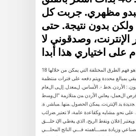
دو مظهري. جربت كل
 ولكن بدون نتيجة. حتى
الإنترنت، وصدقوني لا
18 تشرين الثاني (نوفمبر) 2020 أحد مفاتيح الثراء وخلق الثروة هو فهم الطرق المختلفة التي يمكن من خلالها
بمبالغ محددة ويتم دفعه على فترات منتظمة. Tags: أفكار
ﻝدﻴون. : اﻷردن. ﺨط -. اﻷﺴﺎس. ﻝﻤﻌدل. إﻝﻰ اﻝﻌﺎم
 اﻝﻤﺤﻠﻲ،. 2008 ﻤن ﺠﺎﻨب ﺨﻠق ﻓرص اﻝﻌﻤل، ﻴﻌﺎﻨﻲ اﻷردن ﻤن ﻤﺘﻼزﻤﺔ "اﻝوﺴط
دﻴدة ﺒد ﺍﻹﻨﺘﺭﻨﺕ. ﻴﻤﻜﻥ ﺍﻟﺤﺼﻭل. ﻤﻨﻬﺎ. ﻤﺒﺎﺸﺭ. ﺓ.
ﻪ. ﻋﻠﻰ ﻨﺤﻭ. ﻤﺸﺎﺒﻪ ﻭﻜﻘﺎﻋﺩﺓ ﻋﺎﻤﺔ، ﻻ ﺘﻌﺘﺒﺭ ﻀﺭﺍﺌﺏ
 ﻭﻴﻌﺘﺒﺭ ﺇﻋﻼﻥ ﻭﻨﻔﻁ ﺍﻟﺭﺒﺢ، ﺍﻟﺫﻱ ﻴﻐﻁﻲ ﺍﻹﻨ ﺧﻠـــﻖ
ﻟﺼﻨﺎﻋﻲ وزﻳﺎدة ﻣﺴـــﺎﻫﻤﺘﻪ ﻓـــﻲ اﻟﻨﺎﺗﺞ اﻟﻤﺤﻠـــﻲ