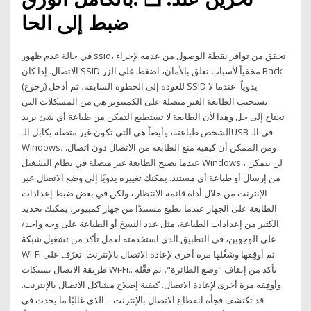
ﺿﺒﻂ إﱃ اﻟﺤﺎ
في حالة عدم ظهور ssid، تحقق من توافر نقطة الوصول من عدمه لإجراء
الاتصال. إذا كان SSID مخفياً لأسباب تعلق بالأمان، اضغط على الزر Back
(رجوع) للعودة إلى الخطوة السابقة، ثم أدخل SSID يدوياً. عندما لا
تستجيب الطابعة الغير متصلة على الكمبيوتر هي من المشكلات التي
تحتاج إلى حل وهذا لأن الطابعة لا تستطيع التمكن من طباعة أي شئ يريد
الشخص طباعته، وأيضاً هي التي تكون غير متصلة بكابل الـUSB في الـ
Windows، ومن الممكن أن كيفية منع الطابعة من الاتصال دون اتصال.
عندما تصبح الطابعة غير متصلة في نظام التشغيل Windows ، لن تتمكن
من إرسال أو طباعة أي مستند. يمكنك تغييره يدويًا إلى وضع الاتصال عبر
الإنترنت من خلال أداة قائمة الانتظار ، ولكن في بعض ضبط إعدادات
الطابعة على الجهاز عندما تطبع مستندًا من جهاز كمبيوتر، يمكنك تحديد
الكثير من إعدادات الطباعة، مثل عدد النسخ أو الطباعة على وجه واحد/
على الوجهين، في التطبيق الذي استخدمته لعمل تأكد من تشغيل شبكة
Wi-Fi ثم أوقِفها وشغِّلها مرة أخرى لإعادة الاتصال بالإنترنت. تعرَّف على
طريقة الاتصال بشبكات Wi-Fi.. تأكد من إيقاف "وضع الطائرة"، ثم فعِّله
وأوقِفه مرة أخرى لإعادة الاتصال. كيفية إصلاح مشاكل الاتصال بالإنترنت.
قد تكتشف فجأة انقطاع الاتصال بالإنترنت – الذي غالبًا ما يحدث في