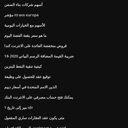
أسهم شركات بناء السفن
مؤشر itraxx europe
الأسهم مع الخيارات اليومية
ما هو سعر بقعة الفضة اليوم
قروض منخفضة الفائدة على الانترنت كندا
ضريبة القيمة المضافة الرسم البياني 2020-18
كيفية تنقية النفط للبنزين
توقيع عقد للحصول على وظيفة
الذين الامم المتحدة في أسعار دييم
يمكنك فتح حساب مصرفي على الانترنت البنك
1 مير إلى تاريخ idr
متى يكون عقد العقارات ساري المفعول
طلب بطاقة ائتمان walmart موافقة فورية