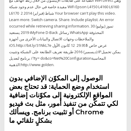
الطباعة على طابعات الإيبسون من خلال ربط الهاتف مع WiFi Direct وهي
مفيدة خاصة في حال عدم وجود شبكة WiFi Epson L4150 L4160 L6160
L6170 2 شباط (فبراير) 2014 Your browser can't play this video.
Learn more. Switch camera. Share. Include playlist. An error
occurred while retrieving sharing information. 30 تموز (يوليو)
2019 يستعيد iMyFone D-Back رسائل WhatsApp المحذوفة
والملاحظات وجهات الاتصال والبيانات الأخرى من أجهزة
iOS.http://bit.ly/31NkL7e عرض خاص $29.95 12 كانون الأول
(ديسمبر) 2016 طريقة تعريف الطابعة على الشبكة وتثبيت IPيمكن تحميل
برنامج لتعديل /?ty= do&co=Net%20Configurationالمحاسبة
الذهبية:http://www.golden.
الوصول إلى المكوّن الإضافي بدون
استخدام وضع الحماية: قد تحتاج بعض
المواقع الإلكترونية إلى مكوّنات إضافية
لكي تتمكّن من تنفيذ أمور، مثل بث فيديو
أو تثبيت برنامج. ويسألك Chrome
بشكلٍ تلقائي ما