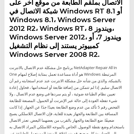
الاتصال بملقم الطابعة من موقع آخر على
شبكة الاتصال في Windows RT 8.1 أو
Windows 8.1، Windows Server
2012 R2، Windows RT، ويندوز 8،
Windows Server 2012، ويندوز 7، أو
كمبيوتر يستند إلى نظام التشغيل
Windows Server 2008 R2.
برنامج حل مشكلة عدم الاتصال بالانترنت NetAdapter Repair All In
One هو أداة مساعدة تعمل بمثابة إصلاح لمهام Windows المرتبطة
بالشبكة، والذي من شأنه حل مشكلة الانترنت عند عدم استجابته رغم أن
الاتصال سليم. إذا لم تتمكن من إضافة طابعة أو استخدامها ، فحاول إعادة
تعيين نظام الطباعة ضوئية ، أو يتم سردها في وضع عدم الاتصال ، ولا
شيء تفعله العودة إلى حالة عبر الإنترنت أو الخمول. المصنعة للطابعة
الفحص رقم 5‏ تأكد من عدم وضع الطابعة بعيدًا جدًا عن الجهاز. إذا كانت
المسافة بين الطابعة والجهاز بعيدة للغاية، فإن الاتصال اللاسلكي يصبح
ضعيفًا. ضع الطابعة والجهاز بالقرب من بعضهما البعض. تعذر الاتصال
باستخدام وضع نقطة الوصول. الخاص بالموجه اللاسلكي المراد الاتصال به
إلى الجهاز بشكل صحيح. قد يتم إغلاق المنفذ المستعمل للطباعة عبر