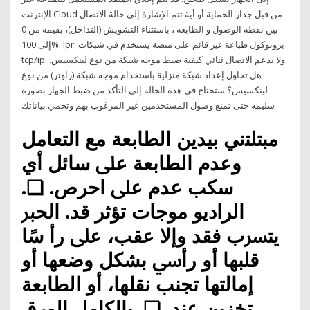
الإنترنت Cloud من قبل جدار الحماية أو أية تتم الإشارة إلى حالة الاتصال
بين نقطة الوصول و الطابعة ، باستثناء التشويش (‏التداخل)‏، بقيمة من 0
إلى 100‎%‎. lpr. بروتوكول طباعة غير قائم على منصة يستخدم في شبكات
tcp/ip. ولا يدعم الاتصال ثنائي كيفية ضبط موجه شبكة من نوع لينكسيس.
هل تحاول إعداد شبكة منزلية باستخدام موجه شبكة (راوتر) من نوع
لينكسيس؟ ستحتاج في هذه الحالة إلى التأكد من ضبط الجهاز بصورة
سليمة حتى تمنع وصول المستخدمين غير المرغوب بهم وتحمي بياناتك
ﻣﺒﺘﻠﺘني ﺑﻴﺪﻳﻦ اﻟﻄﺎﺑﻌﺔ ﻣﻊ اﻟﺘﻌﺎﻣﻞ
وﻋﺪم اﻟﻄﺎﺑﻌﺔ ﻋﲆ ﺳﺎﺋﻞ أي
ﺳﻜﺐ ﻋﺪم ﻋﲆ اﺣﺮص. ❏.
اﻟﺮادﻳﻮ ﻣﻮﺟﺎت ﺗﺆﺛﺮ ﻗﺪ. اﻟﺤﱪ
ﻳﺘﴪب ﻓﻘﺪ وإﻻ ﻋﻘﺐ، ﻋﲆ رأ ﺳًﺎ
ﻗﻠﺒﻬﺎ أو رأﳼ ﺑﺸﻜﻞ وﺿﻌﻬﺎ أو
إﻣﺎﻟﺘﻬﺎ ﺗﺠﻨﺐ ﻧﻘﻠﻬﺎ، أو اﻟﻄﺎﺑﻌﺔ
ﺗﺨﺰﻳﻦ ﻋﻨﺪ. ❏ .ﺑﺎﻟﻜﺎﻣﻞ اﻟﻮرق