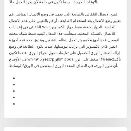
الأوقات الحرجة – بينما تكون في حاجة لأن يعود للعمل حالًا.
لمنع الاتصال التلقائي بالطابعة التي تعمل في وضع الاتصال المباشر، قم
بتغيير وضع الاتصال بعد استخدام الطابعة ، أو قم بالتعيين على عدم الاتصال
التلقائي في إعدادات Wi-Fi الخاصة بالجهاز. كيفية ضبط جهاز الكمبيوتر
للاتصال بالشبكة المحلية. سيعلّمك هذا المقال كيفية ضبط شبكة محلية
لتوصيل عدة أجهزة كمبيوتر تعمل بنظام التشغيل ويندوز. حدد عدد أجهزة
الكمبيوتر التي ترغب بتوصيلها. عندما تكون الطابعة في وضع pr2، انظر
إزالة انحشار الورق للحصول على تعليمات حول إخراج الورق. عندما تكون
في الأوضاع wni4915 وesc/p وibm ppds، اضغط على الزر f1/eject.تأكد
أن طول الورقة في النطاق المحدد للورق المنفصل في الورق/الوسائط.