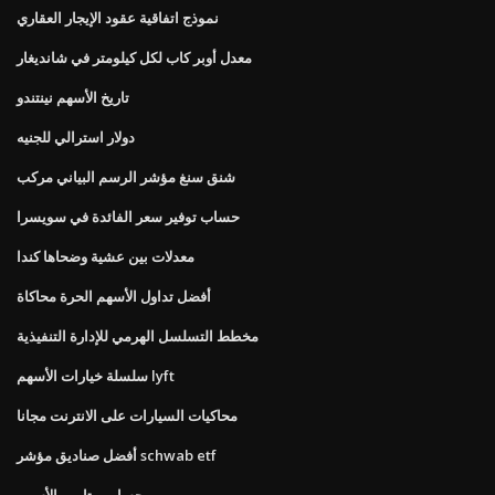
نموذج اتفاقية عقود الإيجار العقاري
معدل أوبر كاب لكل كيلومتر في شانديغار
تاريخ الأسهم نينتندو
دولار استرالي للجنيه
شنق سنغ مؤشر الرسم البياني مركب
حساب توفير سعر الفائدة في سويسرا
معدلات بين عشية وضحاها كندا
أفضل تداول الأسهم الحرة محاكاة
مخطط التسلسل الهرمي للإدارة التنفيذية
سلسلة خيارات الأسهم lyft
محاكيات السيارات على الانترنت مجانا
أفضل صناديق مؤشر schwab etf
حساب بيتا من الأسهم