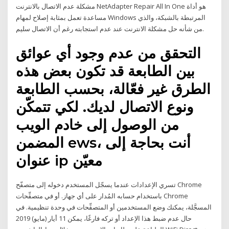
مشكلة عدم الاتصال بالانترنت NetAdapter Repair All In One هو أداة
مساعدة تعمل بمثابة إصلاح لمهام Windows المرتبطة بالشبكة، والذي
من شأنه حل مشكلة الانترنت عند عدم استجابته رغم أن الاتصال سليم.
التحقق من عدم وجود أي عوائق
بين الطابعة قد تكون بعض هذه
الطرق غير فعّالة، بحسب الطابعة
ونوع الاتصال لديك. لكي تتمكّن
من الوصول إلى خادم الويب
المضمن ews، أنت بحاجة إلى
عنوان ip معيّن
تسري الإعدادات عندما يسجّل المستخدم دخوله إلى متصفّح Chrome
باستخدام حسابه المُدار على أي جهاز. أو في متصفِّحات Chrome
المسجَّلة، يمكنك وضع المستخدمين أو المتصفِّحات في وحدة تنظيمية. في
حال عدم ضبط هذا الإعداد أو تركه فارغًا، يمكن 11 أيار (مايو) 2019