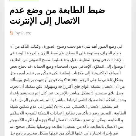
ضبط الطابعة من وضع عدم
الاتصال إلى الإنترنت
by
Guest
في وضع الصور أهم شيء هو تجنب وضوح الصورة ، وكذلك التأكد من أن
جميع الحواف مستوية على السطح. يتم ضبط اللون والدرجة اللونية في
الإعدادات في وضع المعاينة ، قبل بدء عملية المسح الضوئي من الطابعة.
الوصول إلى المكوّن الإضافي بدون استخدام وضع الحماية: قد تحتاج بعض
المواقع الإلكترونية إلى مكوّنات إضافية لكي تتمكّن من تنفيذ أمور، مثل
بث فيديو أو تثبيت برنامج. ويسألك Chrome بشكلٍ تلقائي ما على الرغم
من أن الاتصال بشبكة الواي فاي أكثر راحة وسهولة، لكن يمكنك أن تجرب
وصل بلاي ستيشن 5 بشكل مباشر بالإنترنت عبر كبل إثيرنت، وقم بإعداد
وحدة التحكم الخاصة بك لتلقي ارتباط مباشر إذا لم يتم عرض الرمز ، فهذا
يُشير إلى عدم تمكين شبكة Wi-Fi. قم بتشغيل الاتصال اللاسلكي على
الطابعة . الفحص رقم 3‏ تأكد من تطابق إعدادات الشبكة للموجه اللاسلكي
و الطابعة . يمكن أن تمنع مشكلات الاتصال أو الأجهزة أو ذاكرة الكمبيوتر
من الاتصال بالطابعة. تأكد من تشغيل الطابعة وتوصيلها بشكل صحيح، ثم
قم بإجراء اختبار ذاتي عليها للتأكد من عملها بشكل صحيح. برنامج حل