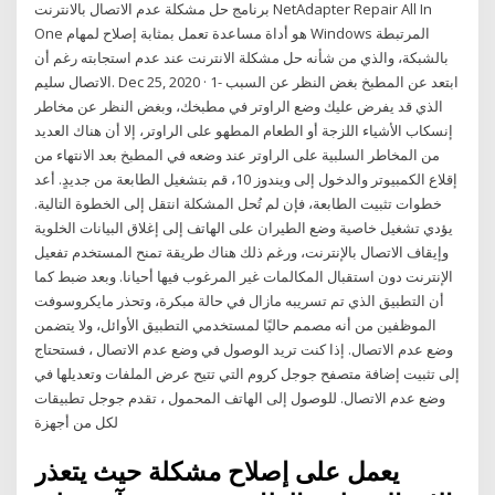
برنامج حل مشكلة عدم الاتصال بالانترنت NetAdapter Repair All In
One هو أداة مساعدة تعمل بمثابة إصلاح لمهام Windows المرتبطة
بالشبكة، والذي من شأنه حل مشكلة الانترنت عند عدم استجابته رغم أن
الاتصال سليم. Dec 25, 2020 · 1- ابتعد عن المطبخ بغض النظر عن السبب
الذي قد يفرض عليك وضع الراوتر في مطبخك، وبغض النظر عن مخاطر
إنسكاب الأشياء اللزجة أو الطعام المطهو على الراوتر، إلا أن هناك العديد
من المخاطر السلبية على الراوتر عند وضعه في المطبخ بعد الانتهاء من
إقلاع الكمبيوتر والدخول إلى ويندوز 10، قم بتشغيل الطابعة من جديدٍ. أعد
خطوات تثبيت الطابعة، فإن لم تُحل المشكلة انتقل إلى الخطوة التالية.
يؤدي تشغيل خاصية وضع الطيران على الهاتف إلى إغلاق البيانات الخلوية
وإيقاف الاتصال بالإنترنت، ورغم ذلك هناك طريقة تمنح المستخدم تفعيل
الإنترنت دون استقبال المكالمات غير المرغوب فيها أحيانا. وبعد ضبط كما
أن التطبيق الذي تم تسريبه مازال في حالة مبكرة، وتحذر مايكروسوفت
الموظفين من أنه مصمم حاليًا لمستخدمي التطبيق الأوائل، ولا يتضمن
وضع عدم الاتصال. إذا كنت تريد الوصول في وضع عدم الاتصال ، فستحتاج
إلى تثبيت إضافة متصفح جوجل كروم التي تتيح عرض الملفات وتعديلها في
وضع عدم الاتصال. للوصول إلى الهاتف المحمول ، تقدم جوجل تطبيقات
لكل من أجهزة
يعمل على إصلاح مشكلة حيث يتعذر