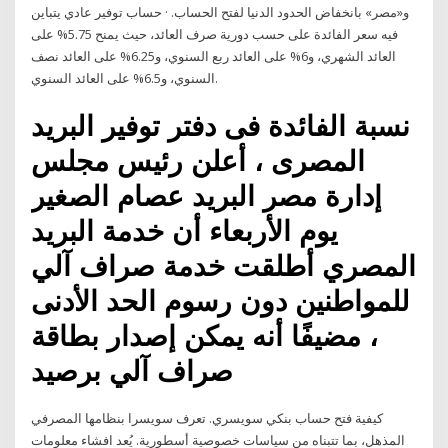
و«مصر» بانخفاض الحدود الدنيا لفتح الحساب. · حساب توفير عادي يتباين
فيه سعر الفائدة على حسب دورية صرف العائد، حيث يمنح 5.75% على
العائد الشهري، و6% على العائد ربع السنوي، و6.25% على العائد نصف
السنوي، و6.5% على العائد السنوي.
نسبة الفائدة فى دفتر توفير البريد
المصرى ، أعلن رئيس مجلس
إدارة مصر البريد عصام الصغير
يوم الأربعاء أن خدمة البريد
المصري أطلقت خدمة صراف آلي
للمواطنين دون رسوم الحد الأدنى
، مضيفًا أنه يمكن إصدار بطاقة
صراف آلي برصيد
كيفية فتح حساب بنكي سويسري. تعرف سويسرا بنظامها المصرفي
المذهل، بما تتبناه من سياسات خصوصية أسطورية. يُعد افشاء معلومات