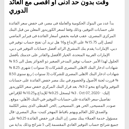
وقت بدون حد أدنى أو أقصى مع العائد
الدوري
بدأ عدد من البنوك الحكومية والعاملة فى مصر، فى خفض سعر الفائدة
على حسابات التوفير، وذلك وفقا لسعر الكوريدور المعلن من قبل البنك
المركزى المصرى، عقب قيامه بخفض أسعار الفائدة فى فبراير الماضي
لتصل إلى 15.75% على الإيداع و16 هل تريد أن تفتح حساب توفير في
دبي، الإمارات! يقدم بنك المشرق الرائد أفضل حسابات التوفير في دبي،
الإمارات العربية المتحدة، الخيار الأفضل والقادر على خدمتك بأفضل
الحلول لهذا الأمر. حساب توفير المدخر الصغير ذو الجوائز يصل الى 9.5 %
شهادات ادخار البنك الاهلى المصرى للشركات (3 سنوات ) شهرى 8.25 %
شهادات ادخار البنك الاهلى المصرى للشركات (3 سنوات ) ربع سنوى 8.50
% قررت لجنة الأصول والخصوم في بنك مصر خفض الفائدة على حسابات
التوفير والودائع بنحو 2-3%، بعد قرار البنك المركزي خفض سعر الكوريدور
3% ليسجل 9.25% للإيداع و10.25% للإقراض . Oct 07, 2020 · إليك-
تفاصيل-سعر-الفائدة-على-حسابات-التوفير-في-البنك-الأهلي- موقع ,
صوت, المسيحى, الحر, هو , المسيحى, ,الحر, القبطى الذى ينشر الكلمة
والصدق لكل العالم ويهتم باقباط المهجر كتبت- منال المصري: قال
مسؤول خدمة العملاء ببنك مصر، إن البنك قرر خفض الفائدة 0.25% على
جميع شرائح حساب التوفير العادي المقسمة إلى 5 شرائح وذلك بداية من