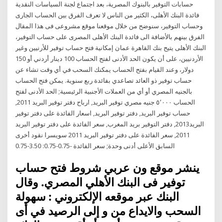
حسابات التوفير بالبنوك المصرية، بعد اجتماع لجنة السياسات النقدية
فائدة البنك الأهلى، الكثير من الناس لا تعرف الفرق بين الحساب الجارى
وحساب التوفير، سنوضح من خلال موقعنا موقع مشروعى فى هذا المقال
الفرق بينهم بالأضافة الى فائدة البنك الأهلى المصرى على حساب التوفير،
البنك الأهلى يتيح بنك القاهرة عمان إمكانية فتح حساب توفير للأرنيين وغير
الأردنيين، على أن يكون الحد الأدنى لفتح الحساب 100 دينار أردني أو 150
دولار، وعند القيام بفتح الحساب يمكنك السحب في أي وقت تشاء عن
حساب توفير ذو العائد تصاعدي بفائدة ربع سنوية. يمكن فتح الحساب
بالجنيه المصري أو أي من العملات الأجنبية الرئيسية; الحد الأدنى لفتح
الحساب ٥٬٠٠٠ جنيه مصري توفير البريد, ارباح دفتر توفير البريد 2011,
حساب توفير البريد, دفتر توفير البريد, اسعار الفائدة على دفتر توفير
البريد2013, دفتر التوفير بريد المغرب, سعر الفائدة على دفتر توفير البريد
2011, سعر الفائدة على دفتر توفير البريد 2011 سويسرا نقود أخرى
السابق الأعلى أدنى وحدة; سعر الفائدة -0.75-0.75: 3.50-0.75
ينشر موقع ون عربي شروط فتح حساب
توفير فى البنك الأهلي المصري. وقال
البنك عبر موقعه الإلكتروني : سهولة
السحب والايداع من و إلى الرصيد في أى