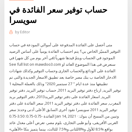
حساب توفير سعر الفائدة في
سويسرا
by
Editor
متى أحصل على الفائدة المدفوعة على أموالي المودعة في حساب
التوفير المميّز الخاص بي؟ يتم احتساب الفائدة يومياً على أساس الرصيد
الموجود في الحساب ويتمّ قيدها شهرياً (في آخر يوم من كل شهر) في
See full list on mawdoo3.com سنعرض فى هذا الموضوع العائد او
الفائدة على الودائع والحساب الجارى وحساب التوفير وكذلك شهادات
الادخار الخاصة ب بنك مصر خاصة بعد تطبيق الاسعار الجديدة والتى تم
تطبيقها منذ عدة ايام " 27 سبتمبر 2020" وذلك بالعملة المحلية 1
توفير البريد, ارباح دفتر توفير البريد 2011, حساب توفير البريد, دفتر توفير
البريد, اسعار الفائدة على دفتر توفير البريد2013, دفتر التوفير بريد
المغرب, سعر الفائدة على دفتر توفير البريد 2011, سعر الفائدة على دفتر
توفير البريد 2011 سويسرا نقود أخرى السابق الأعلى أدنى وحدة; سعر
الفائدة -0.75-0.75: 3.50-0.75 Jan 14, 2021 · وتبين من المسح أن بنوك:
العربى الأفريقى، وأبو ظبى التجارى، بلوم مصر، تعرض أعلى معدل عائد
بواقع %8.5 للأول و%8للثانى و%7.5 للثالث، بينما يتميز بنكا «الأهلي»