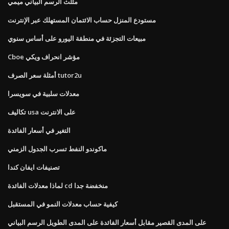
مثلث الرسم البياني ميمي
مستودع المنزل حساب الائتمان المستهلك عبر الإنترنت
مبيعات التجزئة في منطقة اليورو على أساس سنوي
Cboe مؤشر انحراف ويكي
أمثلة سعر الصرف tutor2u
معدلات سلبية في سويسرا
تكاليف usa على الانترنت
التغير في أسعار الفائدة
ماكوندو النفط تسرب الجدول الزمني
تصنيفات ايفان كندا
لماذا معدلات الفائدة cd منخفضة جدا
كيفية حساب معدلات النمو في المستقبل
على المدى القصير مقابل أسعار الفائدة على المدى الطويل الرسم البياني