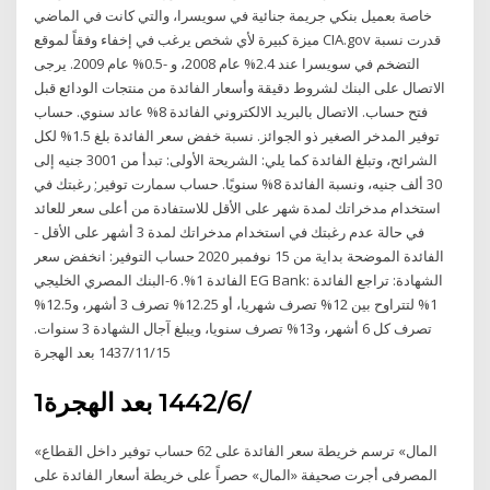
خاصة بعميل بنكي جريمة جنائية في سويسرا، والتي كانت في الماضي
ميزة كبيرة لأي شخص يرغب في إخفاء وفقاً لموقع CIA.gov قدرت نسبة
التضخم في سويسرا عند 2.4% عام 2008، و -0.5% عام 2009. يرجى
الاتصال على البنك لشروط دقيقة وأسعار الفائدة من منتجات الودائع قبل
فتح حساب. الاتصال بالبريد الالكتروني الفائدة 8% عائد سنوي. حساب
توفير المدخر الصغير ذو الجوائز. نسبة خفض سعر الفائدة بلغ 1.5% لكل
الشرائح، وتبلغ الفائدة كما يلي: الشريحة الأولى: تبدأ من 3001 جنيه إلى
30 ألف جنيه، ونسبة الفائدة 8% سنويًا. حساب سمارت توفير; رغبتك في
استخدام مدخراتك لمدة شهر على الأقل للاستفادة من أعلى سعر للعائد
في حالة عدم رغبتك في استخدام مدخراتك لمدة 3 أشهر على الأقل -
الفائدة الموضحة بداية من 15 نوفمبر 2020 حساب التوفير: انخفض سعر
الفائدة 1%. 6-البنك المصري الخليجي EG Bank: الشهادة: تراجع الفائدة
1% لتتراوح بين 12% تصرف شهريا، أو 12.25% تصرف 3 أشهر، و12.5%
تصرف كل 6 أشهر، و13% تصرف سنويا، ويبلغ آجال الشهادة 3 سنوات.
15‏‏/11‏‏/1437 بعد الهجرة
1‏‏/6‏‏/1442 بعد الهجرة
«المال» ترسم خريطة سعر الفائدة على 62 حساب توفير داخل القطاع
المصرفى أجرت صحيفة «المال» حصراً على خريطة أسعار الفائدة على